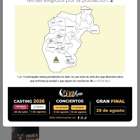
CONFIRMADOS LA FECHA Y HORA PARA DUELO
ENTRE XELAJÚ MC Y SANTA LUCÍA
Los cuartos de final de la Supercopa Bantrab ya tienen
hoja de ruta. Se han confirmado de manera oficial los
detalles para el crucial enfrentamiento entre Xelajú MC y
Santa Lucía Cotzumalguapa, un duelo que promete
emociones y definir a
Los cuartos de final de la Supercopa Bantrab ya tienen
hoja de ruta. Se han confirmado de manera oficial los
detalles para el crucial enfrentamiento entre Xelajú MC
y Santa Lucía Cotzumalguapa, un duelo que promete
emociones y definir a...