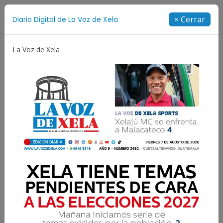
Suscríbete
× Cerrar
Diario Digital de La Voz de Xela
Directorio
La Voz de Xela
Jorge Messi
Copa Centroamericana
Patzicía
Resultados para:
Sayaxché