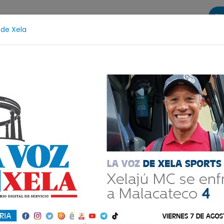
Di
 de Xela
s
La Voz de Xela Sports
Contáctanos
LA VOZ 25
Fichajes
Niñez y Adolescencia
Estafa
Pr
os