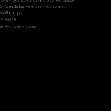
orre Pradera Xela, décimo piso, Penthouse
3, Avenida Las Américas 7-62, zona 3,
tzaltenango.
9193319
nfo@lavozdexela.com