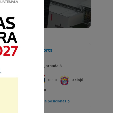
La Voz de Xela Sports
Jornada 3
Próximo
0 : 0
Plaza Amador
Xelajú
MC
Mira la tabla de posiciones