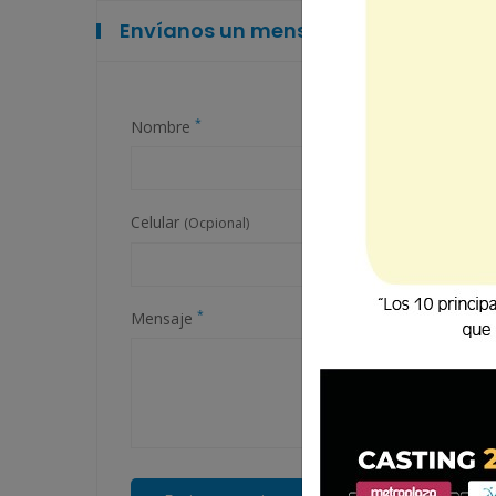
Envíanos un mensaje
*
Nombre
Celular
(Ocpional)
*
Mensaje