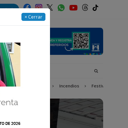
rectorio
× Cerrar
otección Infantil
Incendios
Festival de Bandas 202