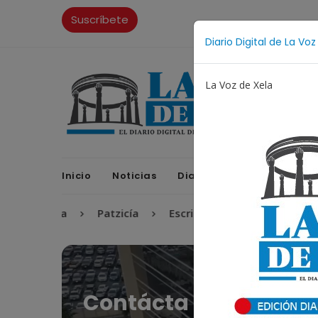
Suscríbete
Diario Digital de La Voz
La Voz de Xela
Inicio
Noticias
Diario Digital
Opinione
ricana
Patzicía
Escritura
Noveno Aniversario
Contácta con nosotr