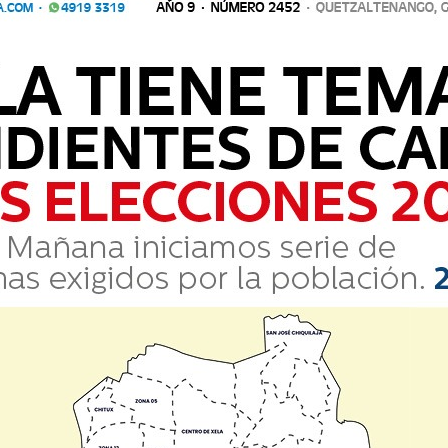
info@lavozdexela.com
(+502) 49193319
s