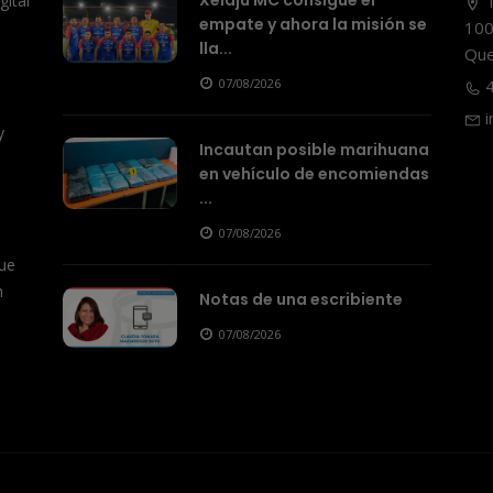
Xelajú MC consigue el
ital
T
empate y ahora la misión se
100
lla...
Que
07/08/2026
4
i
y
Incautan posible marihuana
en vehículo de encomiendas
...
07/08/2026
ue
n
Notas de una escribiente
07/08/2026