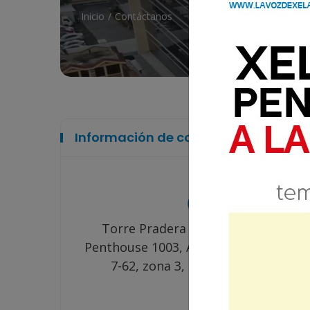
Inicio
Contáctanos
Información de contacto
Torre Pradera Xela, décimo piso,
Penthouse 1003, Avenida Las América
7-62, zona 3, Quetzaltenango.