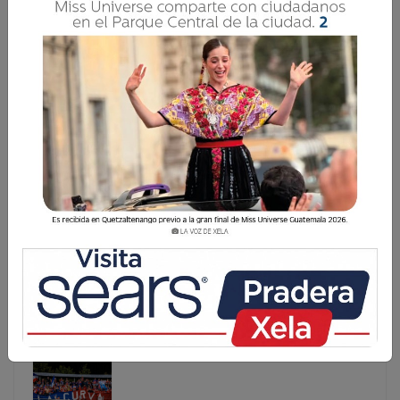
¿A QUÉ EQUIPOS HA ELIMINADO XELAJÚ MC EN
TORNEOS REGIONALES?
Xelajú MC ha demostrado consistencia y fortaleza a lo
largo de la Copa Centroamericana 2025, construyendo su
camino hasta las semifinales con resultados que reflejan
tanto su capacidad ofensiva como su solidez defensiva.
Desde la fase de grupo
Xelajú MC ha demostrado consistencia y fortaleza a lo
largo de la Copa Centroamericana 2025, construyendo
su camino hasta las semifinales con resultados que
reflejan tanto su capacidad ofensiva como su solidez
defensiva. Desde la fase de grupo...