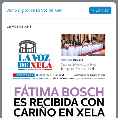
Suscríbete
× Cerrar
Diario Digital de La Voz de Xela
Directorio
La Voz de Xela
Adolescencia
Estafa
Protección Infantil
Incen
Resultados para:
San Miguelito de Panamá