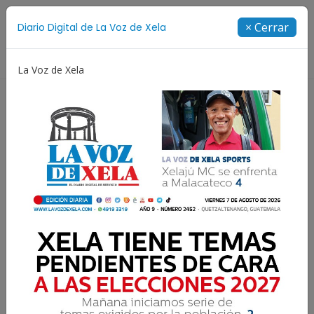
Suscríbete
× Cerrar
Diario Digital de La Voz de Xela
Directorio
La Voz de Xela
Jorge Messi
Copa Centroamericana
Patzicía
Resultados para:
Extraditables 2026