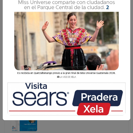
DOS GUATEMALTECOS LLEVAN EL NOMBRE DE
DIEGO ARMANDO MARADONA
En medio de la emoción por el inicio del Mundial 2026, el
Registro Nacional de las Personas (Renap) comparte una
curiosa estadística relacionada con uno de los futbolistas
más emblemáticos de la historia: Diego Armando Mar
En medio de la emoción por el inicio del Mundial 2026,
el Registro Nacional de las Personas (Renap)
comparte una curiosa estadística relacionada con uno
de los futbolistas más emblemáticos de la historia:
Diego Armando Mar...