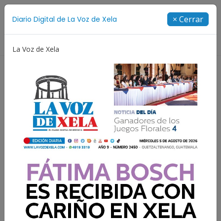
Suscríbete
× Cerrar
Diario Digital de La Voz de Xela
Directorio
La Voz de Xela
Adolescencia
Estafa
Protección Infantil
Incen
Resultados para:
Diego Armando Maradona