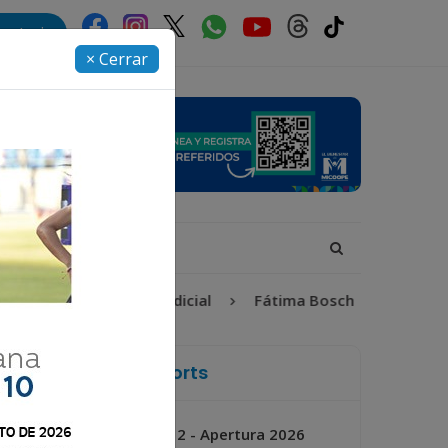
rectorio
× Cerrar
Proceso Judicial
Fátima Bosch
Desaparecida
La Voz de Xela Sports
Jornada 2 - Apertura 2026
Próximo