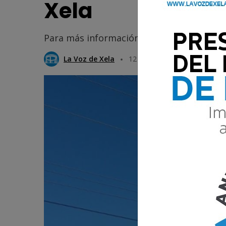
Xela
Para más información, los vecinos puede
La Voz de Xela
12 Junio 2026 11:49