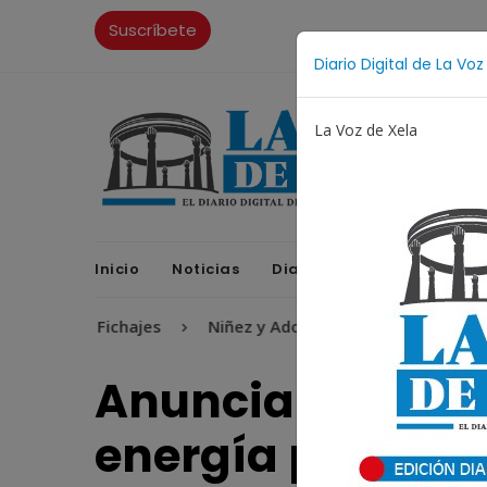
Suscríbete
Diario Digital de La Voz
La Voz de Xela
Inicio
Noticias
Diario Digital
Opinione
Fichajes
Niñez y Adolescencia
Estafa
Pro
Anuncian extens
energía para sá