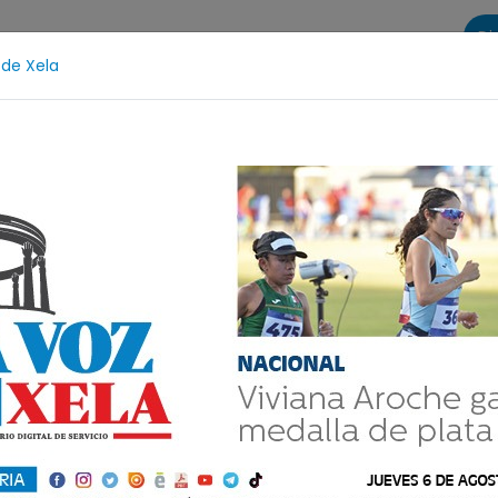
Di
 de Xela
s
La Voz de Xela Sports
Contáctanos
LA VOZ 25
tección Infantil
Incendios
Festival de Bandas 2026
os cortes de
bado y domingo en