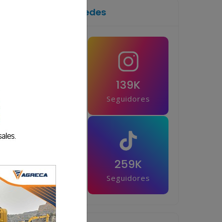
Síguenos en las redes
1M
139K
Seguidores
Seguidores
42.5K
259K
Seguidores
Seguidores