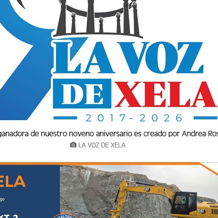
ltenango (EEMQ) informa que durante el fin de
o de la red eléctrica y del proyecto de mejora
ará interrupciones temporales del servicio en
intepeque y Cantel.
n del servicio está programada de
1:00 a 5:00
mal Xela III
, afectando sectores como la 7
 Hospital Regional de Occidente, colonia La
s de Xelajú, Periférico, Rotonda a Tecún Umán,
eo de la Arboleda, entre otros lugares