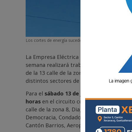
Los cortes de energía sucederán este fin de semana.
La Empresa Eléctrica Municipal de Quetza
semana realizará trabajos de mejoramient
de la 13 calle de la zona 5, lo que provoc
distintos sectores de Quetzaltenango, Ol
Para el
sábado 13 de junio
, la suspensió
horas
en el circuito correspondiente al
Ra
calle de la zona 8, Diagonal 1, La Pinada,
Democracia, Condado Santa María, Jardine
Cantón Barrios, Aeropuerto, La Cruz y Pas