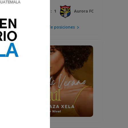
3 : 1
Xelajú MC
Aurora FC
Mira la tabla de posiciones