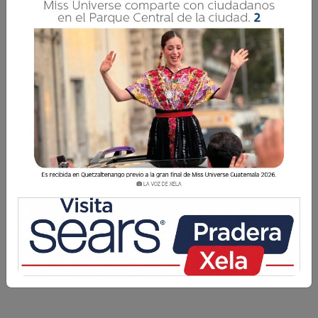
NASA REVELA LA TRIPULACIÓN DE ARTEMIS III,
UNA MISIÓN PARA 2027
La NASA presentó este martes a los cuatro astronautas
que integrarán la misión Artemis III, programada para
2027 y considerada uno de los proyectos más
importantes de la exploración espacial moderna, ya que
busca ll
La NASA presentó este martes a los cuatro
astronautas que integrarán la misión Artemis III,
programada para 2027 y considerada uno de los
proyectos más importantes de la exploración espacial
moderna, ya que busca ll...