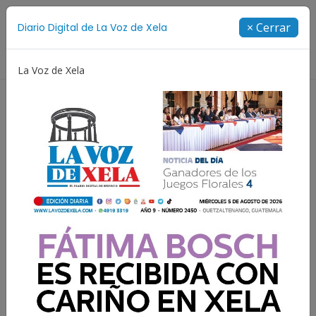
Suscríbete
× Cerrar
Diario Digital de La Voz de Xela
Directorio
La Voz de Xela
a
Estafa
Protección Infantil
Incendios
Fe
Resultados para:
Artemis III