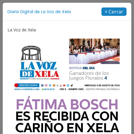
Suscríbete
× Cerrar
Diario Digital de La Voz de Xela
Directorio
La Voz de Xela
 Adolescencia
Estafa
Protección Infantil
Ince
Resultados para:
Premundial