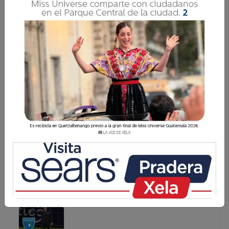
SELECCIÓN JUVENIL REALIZA CAMPAMENTO EN
XELA RUMBO AL PREMUNDIAL
La Selección Juvenil de Guatemala realiza un
campamento de preparación en Quetzaltenango con
miras al torneo Premundial que se disputa en México del
25 de julio al 9 de agosto. Tras la práctica del fin de
semana, la delega
La Selección Juvenil de Guatemala realiza un
campamento de preparación en Quetzaltenango con
miras al torneo Premundial que se disputa en México
del 25 de julio al 9 de agosto. Tras la práctica del fin
de semana, la delega...