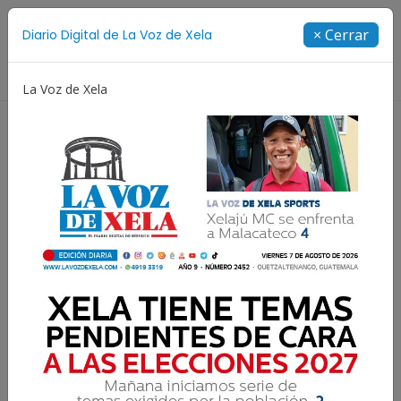
Suscríbete
× Cerrar
Diario Digital de La Voz de Xela
Directorio
La Voz de Xela
Jorge Messi
Copa Centroamericana
Patzicía
Resultados para:
Centro Preventivo para
Varones