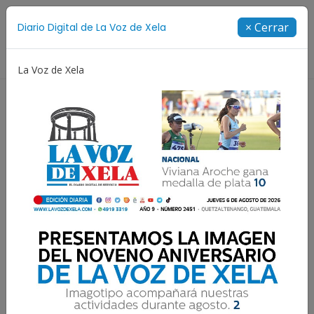
Suscríbete
× Cerrar
Diario Digital de La Voz de Xela
Directorio
La Voz de Xela
Fichajes
Niñez y Adolescencia
Estafa
Pro
Resultados para:
Desnutrición Infantil