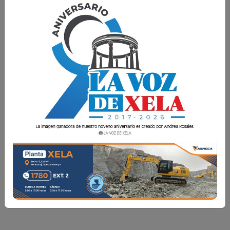
EL ORO LÍQUIDO DE LA VIDA
Cada 1 de agosto se da inicio a la Semana Mundial de la
Lactancia Materna, una oportunidad para reflexionar
sobre uno de los actos más poderosos, naturales y
subestimados: amamantar. Más allá de un asunto
personal o familiar, la
Cada 1 de agosto se da inicio a la Semana Mundial de
la Lactancia Materna, una oportunidad para reflexionar
sobre uno de los actos más poderosos, naturales y
subestimados: amamantar. Más allá de un asunto
personal o familiar, la ...