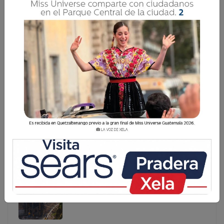
CAPTURAN A MUJER POR EXTORSIÓN EN
ALLANAMIENTO EN ZONA 10 DE XELA
Durante el amanecer de este jueves 28 de mayo, agentes
de la División Nacional Contra el Desarrollo Criminal de
las Pandillas (Dipanda) de la Policía Nacional Civil (PNC),
delegación Quetzaltenango, capturaron a Mariela “N&
Durante el amanecer de este jueves 28 de mayo,
agentes de la División Nacional Contra el Desarrollo
Criminal de las Pandillas (Dipanda) de la Policía
Nacional Civil (PNC), delegación Quetzaltenango,
capturaron a Mariela “N&...