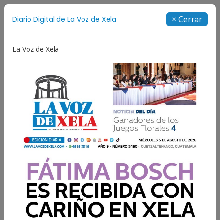
Suscríbete
× Cerrar
Diario Digital de La Voz de Xela
Directorio
La Voz de Xela
Incendios
Festival de Bandas 2026
Proceso Judicia
Resultados para:
#Quetzaltenango