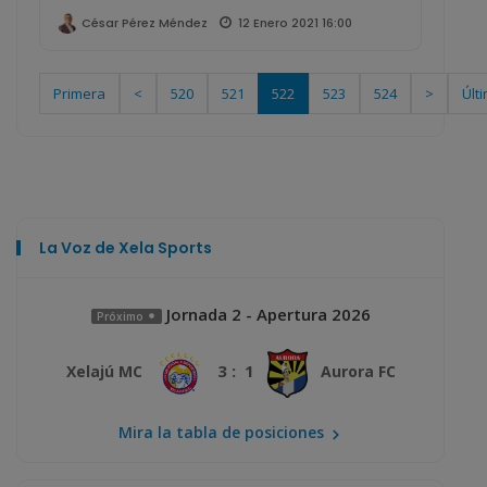
12 Enero 2021 16:00
César Pérez Méndez
Primera
<
520
521
522
523
524
>
Últ
La Voz de Xela Sports
Jornada 2 - Apertura 2026
Próximo
3 : 1
Xelajú MC
Aurora FC
Mira la tabla de posiciones