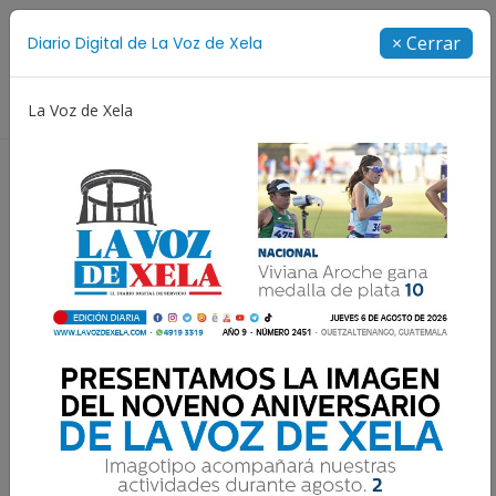
Suscríbete
× Cerrar
Diario Digital de La Voz de Xela
Directorio
La Voz de Xela
Niñez y Adolescencia
Estafa
Protección Infan
NOTICIAS