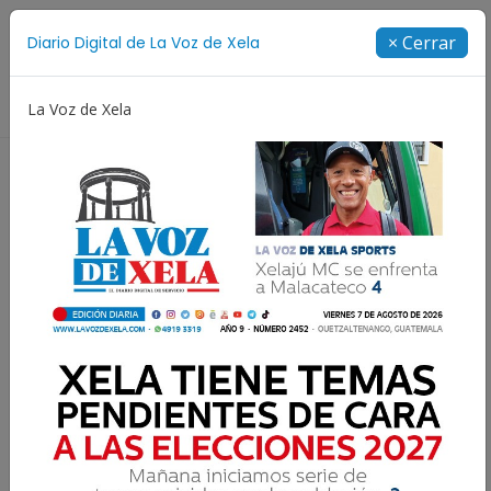
Suscríbete
× Cerrar
Diario Digital de La Voz de Xela
Directorio
La Voz de Xela
Patzicía
Escritura
Noveno Aniversario
Fichaje
NOTICIAS