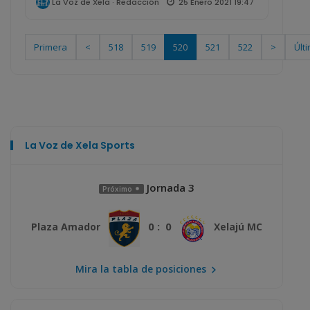
25 Enero 2021 19:47
La Voz de Xela · Redacción
Primera
<
518
519
520
521
522
>
Últ
La Voz de Xela Sports
Jornada 3
Próximo
0 : 0
Plaza Amador
Xelajú MC
Mira la tabla de posiciones