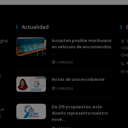
Actualidad
Incautan posible marihuana
ital
T
en vehículo de encomiendas
100
...
Que
07/08/2026
4
i
y
Notas de una escribiente
07/08/2026
De 219 propuestas, este
ue
diseño representa nuestro
n
nove...