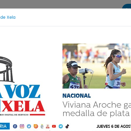
Di
 de Xela
s
La Voz de Xela Sports
Contáctanos
LA VOZ 25
dolescencia
Estafa
Protección Infantil
Incendi