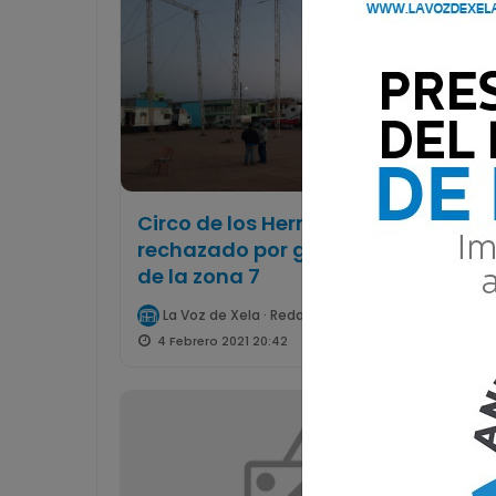
Circo de los Hermanos Ramos es
rechazado por grupo de vecinos
de la zona 7
La Voz de Xela · Redacción
4 Febrero 2021 20:42