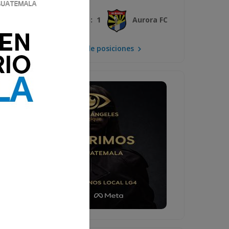
3 : 1
Xelajú MC
Aurora FC
Mira la tabla de posiciones