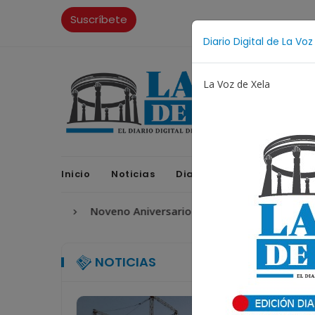
Suscríbete
Diario Digital de La Voz
La Voz de Xela
Inicio
Noticias
Diario Digital
Opinione
ritura
Noveno Aniversario
Fichajes
Niñez y A
NOTICIAS