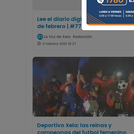
Lee el diario digital del martes 2
de febrero | #775
La Voz de Xela · Redacción
2 Febrero 2021 19:27
Deportivo Xela: las reinas y
campeonas del futbol femenino