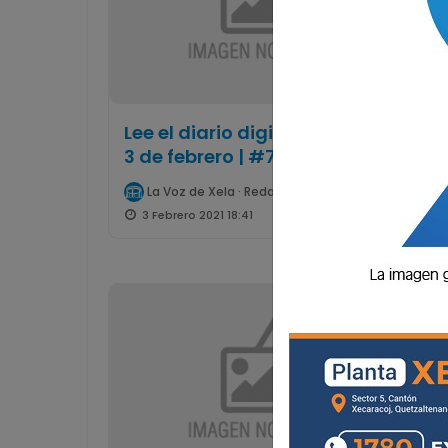
Lee el diario digital del miércoles
3 de febrero | #776
La Voz de Xela · Redacción
3 Febrero 2021 18:41