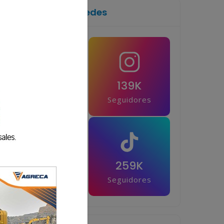
Síguenos en las redes
1M
139K
Seguidores
Seguidores
42.5K
259K
Seguidores
Seguidores