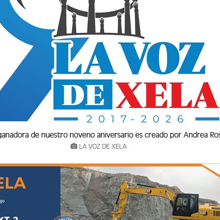
La Voz de Xela en tres años y
medio llega a tener más de 400
mil seguidores
La Voz de Xela · Redacción
2 Febrero 2021 22:39