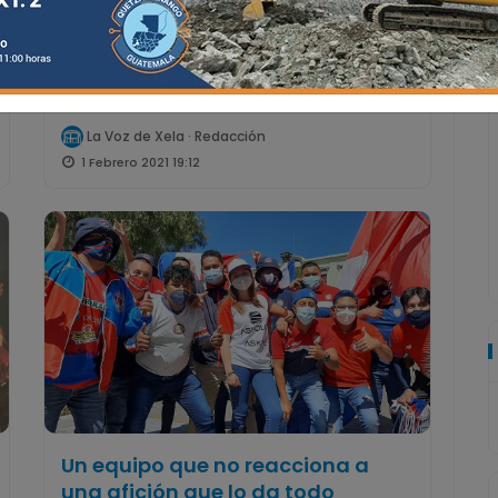
Lee el diario digital del lunes 1 de
febrero | #774
La Voz de Xela · Redacción
1 Febrero 2021 19:12
Un equipo que no reacciona a
una afición que lo da todo