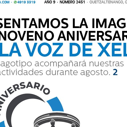
Lee el diario digital del jueves 4 de
febrero | #777
La Voz de Xela · Redacción
4 Febrero 2021 19:32