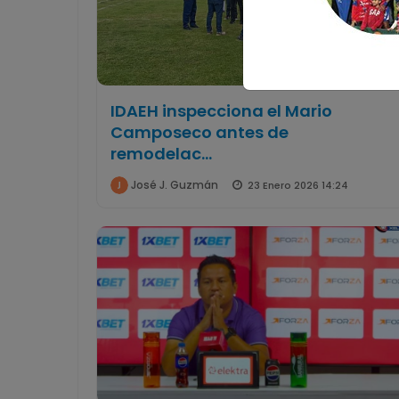
IDAEH inspecciona el Mario
Camposeco antes de
remodelac...
José J. Guzmán
23 Enero 2026 14:24