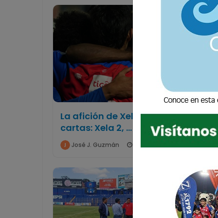
La afición de Xelajú MC ya tiró las
cartas: Xela 2, ...
José J. Guzmán
31 Enero 2026 20:54