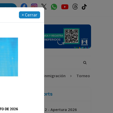
rectorio
× Cerrar
bel-Claudina
Inmigración
Torneo Apertura 2026
La Voz de Xela Sports
Jornada 2 - Apertura 2026
Próximo