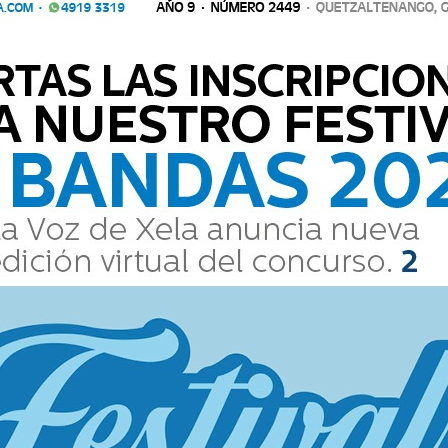
3). Licenciado en Comunicación Social. Más de 10 años de
ón. Tiene un libro de poemas publicados: “La Escena
Xelajú cierra líder y enfrentará a
Marquense en cuar...
José J. Guzmán
26 Abril 2026 17:05