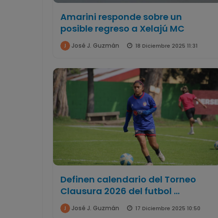
Amarini responde sobre un
posible regreso a Xelajú MC
José J. Guzmán
18 Diciembre 2025 11:31
Definen calendario del Torneo
Clausura 2026 del futbol ...
José J. Guzmán
17 Diciembre 2025 10:50