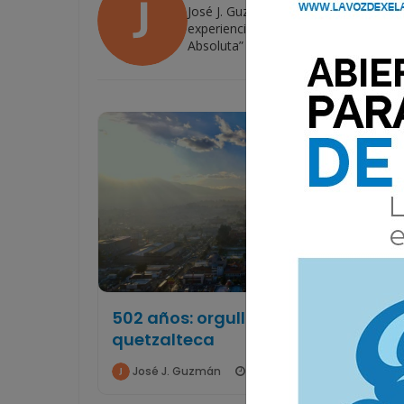
José J. Guzmán (Quetzaltenango, 199
experiencia en medios de comunicaci
Absoluta” (2012).
502 años: orgullo y tradición
quetzalteca
José J. Guzmán
15 Mayo 2026 14:27