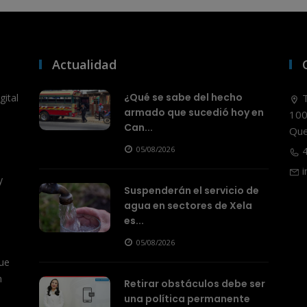
Actualidad
¿Qué se sabe del hecho
ital
T
armado que sucedió hoy en
100
Can...
Que
05/08/2026
4
i
y
Suspenderán el servicio de
agua en sectores de Xela
es...
05/08/2026
ue
n
Retirar obstáculos debe ser
una política permanente