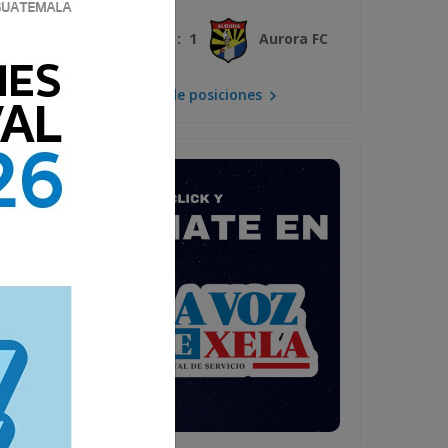
3 : 1
Xelajú MC
Aurora FC
Mira la tabla de posiciones