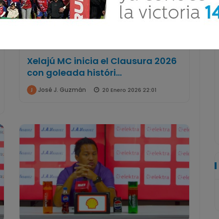
Xelajú MC inicia el Clausura 2026
con goleada históri...
José J. Guzmán
20 Enero 2026 22:01