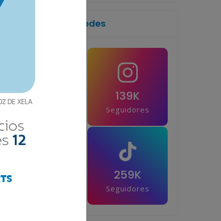
Síguenos en las redes
1M
139K
Seguidores
Seguidores
42.5K
259K
Seguidores
Seguidores