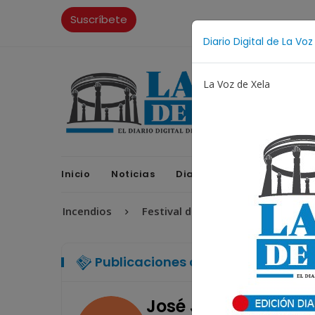
Suscríbete
Diario Digital de La Voz
La Voz de Xela
Inicio
Noticias
Diario Digital
Opinione
Incendios
Festival de Bandas 2026
Proceso Ju
Publicaciones de José J. Guzmán
José J. Guzmán