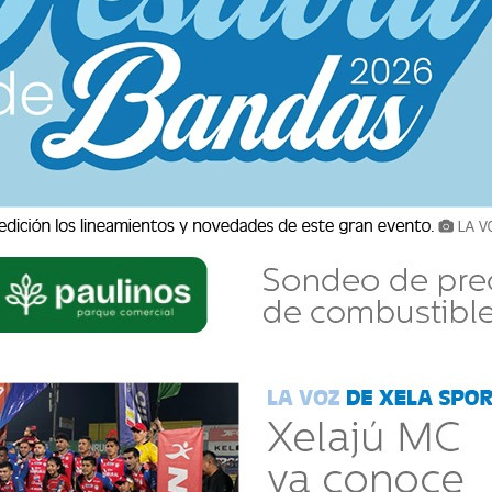
Hoy en vivo: Xelajú MC recibe a
Comunicaciones en el M...
José J. Guzmán
31 Enero 2026 14:28