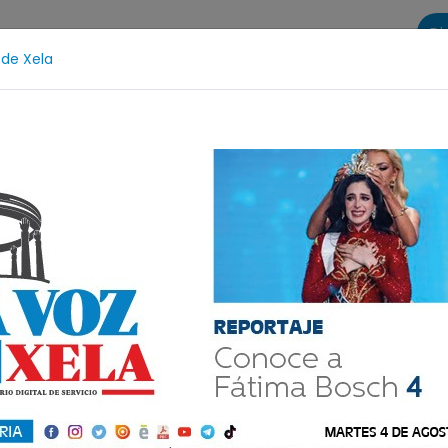
Di
 de Xela
s
La Voz de Xela Sports
Contáctanos
LA VOZ 25
dicial
Fátima Bosch
Desaparecida
Alerta Isa