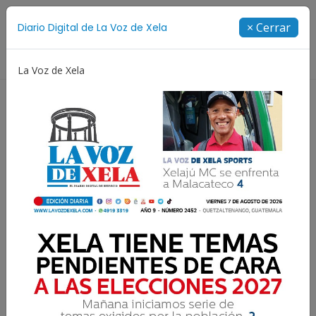
Suscríbete
× Cerrar
Diario Digital de La Voz de Xela
Directorio
La Voz de Xela
a
Escritura
Noveno Aniversario
Fichajes
¿Realmente no tenemos
tiempo o no sabemos
administrarlo?