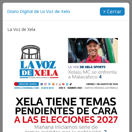
Suscríbete
× Cerrar
Diario Digital de La Voz de Xela
Directorio
La Voz de Xela
Escritura
Noveno Aniversario
Fichajes
Niñe
Alcalde admitió haber
participado en vejámenes