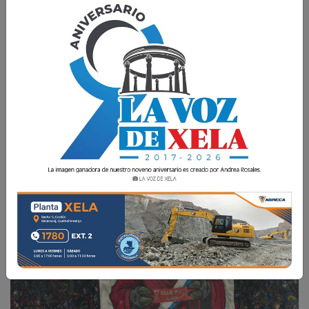
Como dato relevante, seis equipos obtendrán
su boleto a la Copa de Campeones Concacaf
2027, mientras que el campeón avanzará
directamente a los octavos de final.
La Voz de Xela
26 Mayo 2026 15:07
Comparte