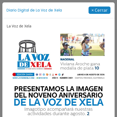
Suscríbete
× Cerrar
Diario Digital de La Voz de Xela
Directorio
La Voz de Xela
o Aniversario
Fichajes
Niñez y Adolescencia
Expectativa por conocer a
los nuevos rivales de
Xelajú MC