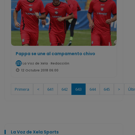
Pappa se une al campamento chivo
La Voz de Xela · Redacción
12 Octubre 2018 06:00
Primera
<
641
642
643
644
645
>
Últ
La Voz de Xela Sports