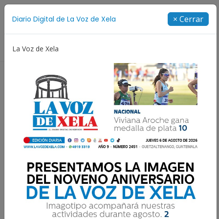
Suscríbete
× Cerrar
Diario Digital de La Voz de Xela
Directorio
La Voz de Xela
ajes
Niñez y Adolescencia
Estafa
Protección I
NOTICIAS