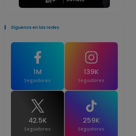
Síguenos en las redes
1M
139K
Seguidores
Seguidores
42.5K
259K
Seguidores
Seguidores