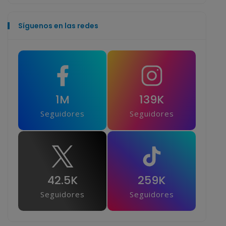
Síguenos en las redes
1M
139K
Seguidores
Seguidores
42.5K
259K
Seguidores
Seguidores