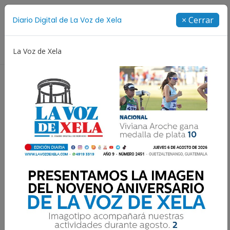
Suscríbete
× Cerrar
Diario Digital de La Voz de Xela
Directorio
La Voz de Xela
ajes
Niñez y Adolescencia
Estafa
Protección In
NOTICIAS