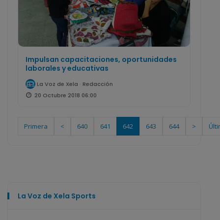
Impulsan capacitaciones, oportunidades
laborales y educativas
La Voz de Xela · Redacción
20 Octubre 2018 06:00
Primera
<
640
641
642
643
644
>
Últ
La Voz de Xela Sports