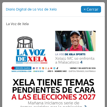
Suscríbete
× Cerrar
Diario Digital de La Voz de Xela
Directorio
La Voz de Xela
oamericanos y del Caribe
Rosario
Extorsión
F
Recuento de los daños
El recuento de los daños puede ser doloroso,
pero no debe convertirse en nuestra sentencia.