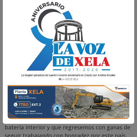
P. Orlando Pérez
4 Abril 2026 19:00
Comparte
Y como si nada, ya casi se termina el descanso
más largo del año. Ojalá que estos días hayan
sido una oportunidad para recargar nuestra
batería interior y que regresemos con ganas de
seguir trabajando con honradez por este país,