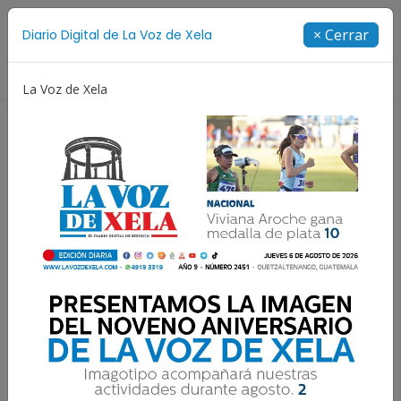
Suscríbete
× Cerrar
Diario Digital de La Voz de Xela
Directorio
La Voz de Xela
Niñez y Adolescencia
Estafa
Protección Infantil
¡Aleluya, el Señor ha
resucitado!