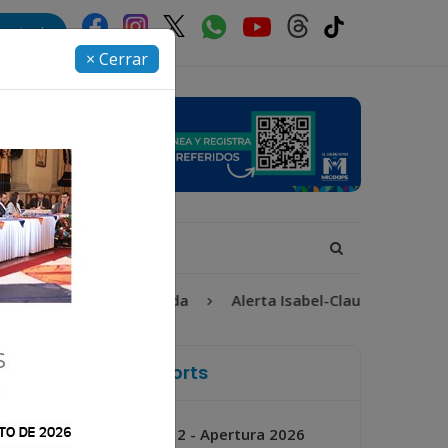
rectorio
× Cerrar
Desaparecida
Alerta Isabel-Claudina
Inmigració
La Voz de Xela Sports
Jornada 2 - Apertura 2026
Próximo