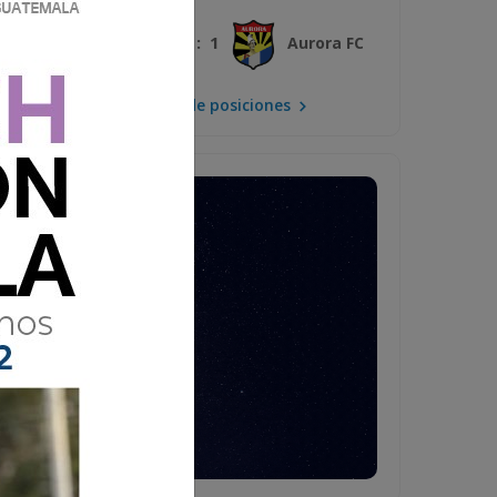
3 : 1
Xelajú MC
Aurora FC
Mira la tabla de posiciones