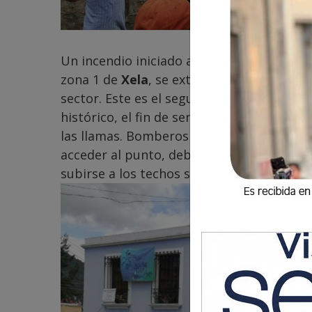
Un incendio iniciado al mediodía de este vie
zona 1 de
Xela
, se extendió amenazando o
sector. Este es el segundo incendio en m
histórico, el fin de semana reciente, un 
las llamas. Bomberos Voluntarios de la Q
acceder al punto, debido al tránsito, sin 
subirse a los techos sofocaron el fuego.