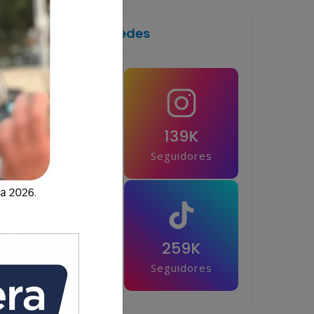
Síguenos en las redes
1M
139K
Seguidores
Seguidores
42.5K
259K
Seguidores
Seguidores