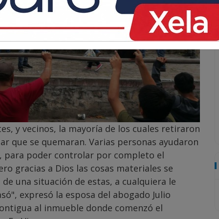
s, y vecinos, la mayoría de los cuales retiraron
vitar que se quemaran. Varias personas ayudaron
os, para poder controlar por completo el
pero gracias a Dios las cosas materiales se
e una situación de estas, a cualquiera le
só", expresó la esposa del abogado Julio
 contigua al inmueble donde comenzó el