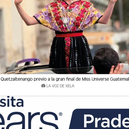
rnes, en la 7a. y 8a. calle, 15 avenida de la
tras casas, negocios y oficinas ubicados en el
enos de dos semanas en esa área del centro
restaurante cercano también fue afectado por
uinta Compañía tuvieron dificultades para
embargo, lograron llegar al lugar y luego de