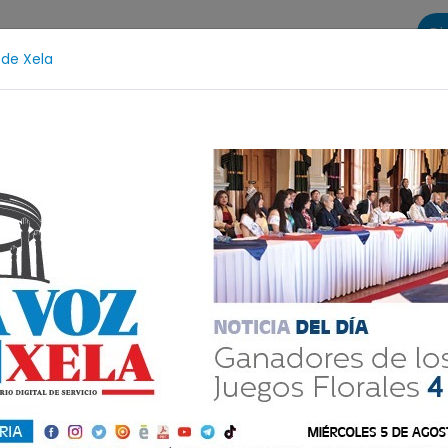
Di
 de Xela
s
La Voz de Xela Sports
Contáctanos
LA VOZ 25
al de Bandas 2026
Proceso Judicial
Fátima Bosch
para apagar