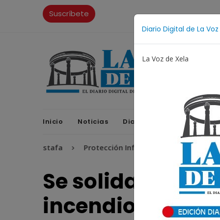
Suscríbete
Diario Digital de La Voz
La Voz de Xela
Inicio
Noticias
Diario Digital
Opinione
Estafa
Protección Infantil
Incendios
Festiv
Se solidarizan 
incendio