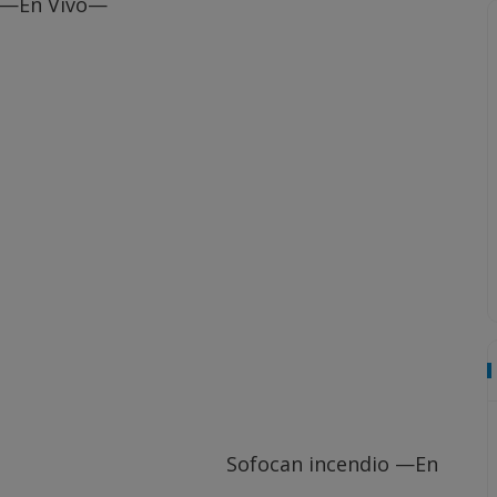
o —En Vivo—
Sofocan incendio —En