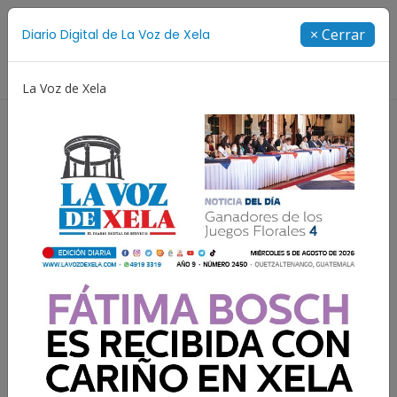
Suscríbete
× Cerrar
Diario Digital de La Voz de Xela
Directorio
La Voz de Xela
Incendios
Festival de Bandas 2026
Proceso Judici
Resultados para:
Conred