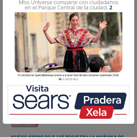
CENIZA DEL VOLCÁN DE FUEGO PODRÍA
ALCANZAR QUETZALTENANGO
La ceniza expulsada por el volcán de Fuego podría
alcanzar el espacio aéreo de Quetzaltenango en las
próximas horas, según los modelos de dispersión del
Instituto Nacional de Sismología, Vulcanolog&i
La ceniza expulsada por el volcán de Fuego podría
alcanzar el espacio aéreo de Quetzaltenango en las
próximas horas, según los modelos de dispersión del
Instituto Nacional de Sismología, Vulcanolog&i...