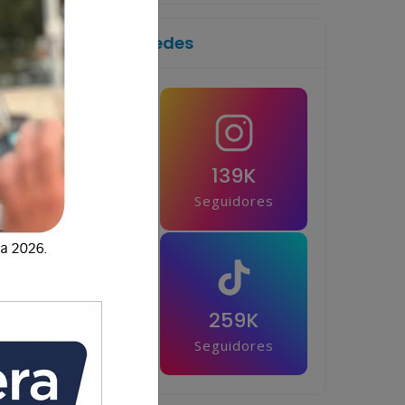
Síguenos en las redes
1M
139K
Seguidores
Seguidores
42.5K
259K
Seguidores
Seguidores