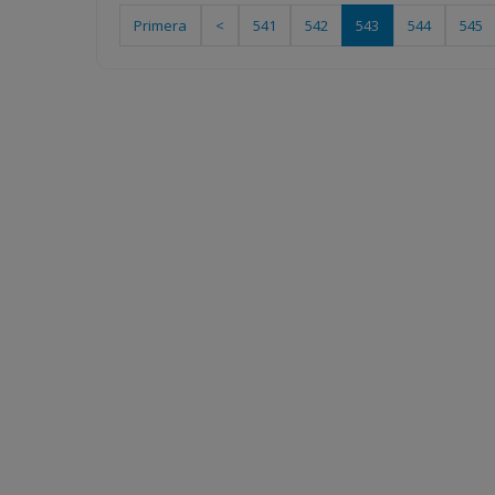
Primera
<
541
542
543
544
545