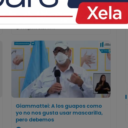
Tres años de ser la voz de toda
una ciudad
La Voz de Xela · Redacción
14 Agosto 2020 08:16
Giammattei: A los guapos como
yo no nos gusta usar mascarilla,
pero debemos