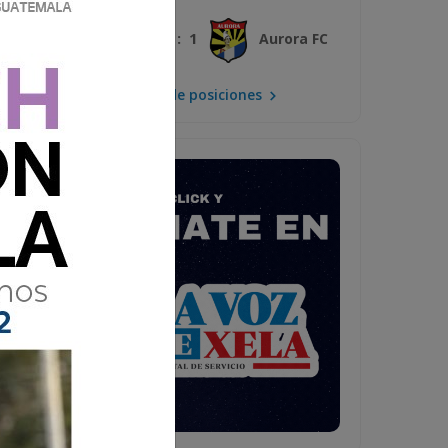
3 : 1
Xelajú MC
Aurora FC
Mira la tabla de posiciones