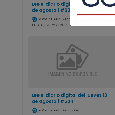
Lee el diario digital del viernes 14
de agosto | #635
La Voz de Xela · Redacción
14 Agosto 2020 19:57
Lee el diario digital del jueves 13
de agosto | #634
La Voz de Xela · Redacción