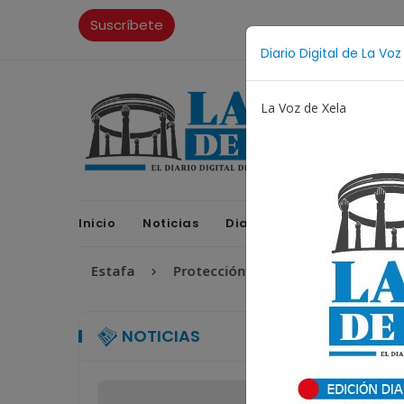
Suscríbete
Diario Digital de La Voz
La Voz de Xela
Inicio
Noticias
Diario Digital
Opinione
ia
Estafa
Protección Infantil
Incendios
F
NOTICIAS