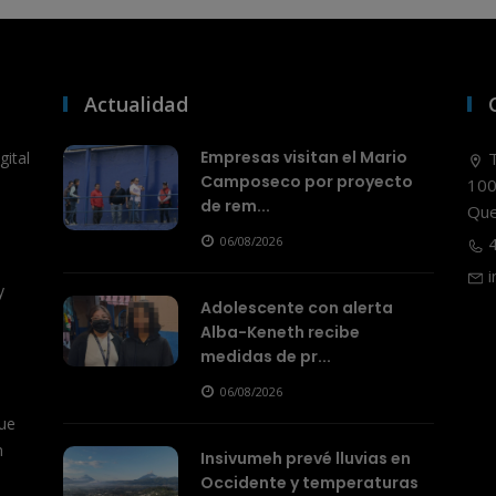
Actualidad
Empresas visitan el Mario
ital
T
Camposeco por proyecto
100
de rem...
Que
06/08/2026
4
i
y
Adolescente con alerta
Alba-Keneth recibe
medidas de pr...
06/08/2026
ue
n
Insivumeh prevé lluvias en
Occidente y temperaturas