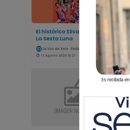
El histórico Silva le pone los ojos a
La Sexta Luna
La Voz de Xela · Redacción
17 Agosto 2020 16:27