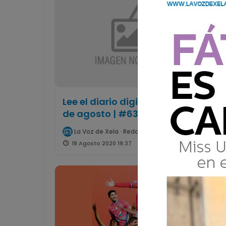
Lee el diario digital del martes 18
de agosto | #638
La Voz de Xela · Redacción
18 Agosto 2020 19:37