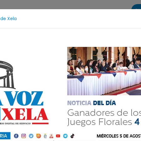
Di
 de Xela
s
La Voz de Xela Sports
Contáctanos
LA VOZ 25
estival de Bandas 2026
Proceso Judicial
Fátima Bo