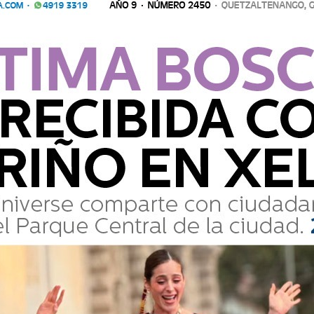
Lee el diario digital del lunes 17 de
agosto | #637
La Voz de Xela · Redacción
17 Agosto 2020 18:40