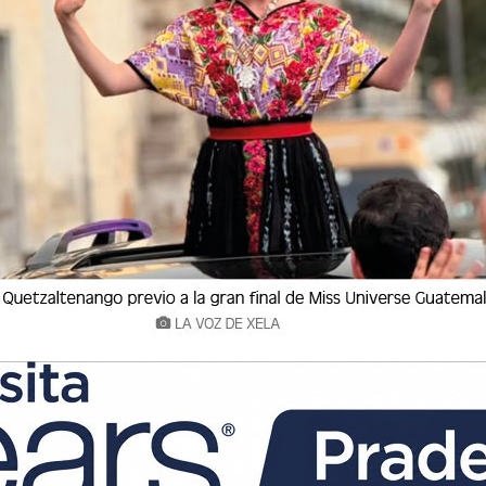
Lee el diario digital del sábado 14
de agosto | #636
La Voz de Xela · Redacción
15 Agosto 2020 17:09