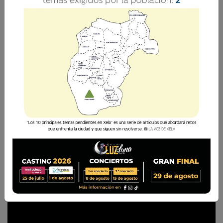
Femenino
EN VIVO | Hoy en La Voz Futbolera tenemos
como invitadas a jugadoras de Xelajú MC
Femenino, quienes nos cuentan todos los
detalles de su clasificación a la gran final del
Clausura 2025
La Voz de Xela
9 Agosto 2026 02:33
Comparte