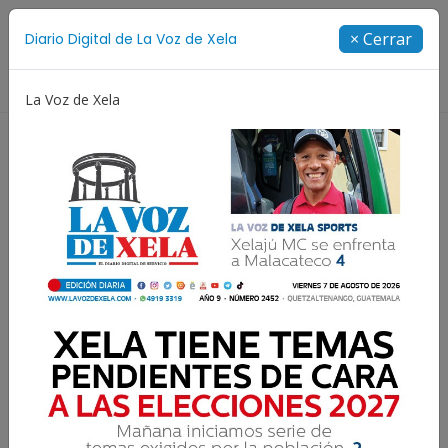
Suscríbete
× Cerrar
Diario Digital de La Voz de Xela
Directorio
La Voz de Xela
rge Messi
Copa Centroamericana
Patzicía
Escr
Hoy en La Voz Futbolera
tenemos como invitadas a
jugadoras de Xelajú MC