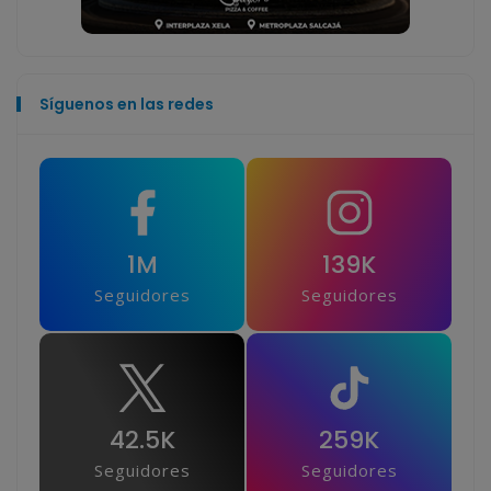
Síguenos en las redes
1M
139K
Seguidores
Seguidores
42.5K
259K
Seguidores
Seguidores