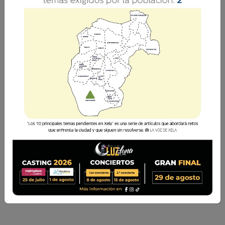
Mira la entrevista completa con Erick Citalán,
diseñador quetzalteco quien comparte sobre su
experiencia y anécdotas en la creación de
conjuntos que han lucido algunas
representantes de Miss Universo Guatemala y
Sheynnis Palacios, Miss Universe 2023.
Anyeli Mejía
9 Agosto 2026 00:14
Comparte