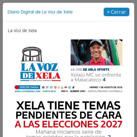
Suscríbete
× Cerrar
Diario Digital de La Voz de Xela
Directorio
La Voz de Xela
orge Messi
Copa Centroamericana
Patzicía
Es
Erick Citalán en La Voz del
Talento