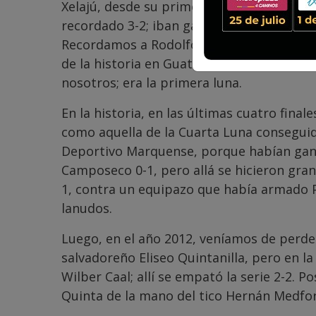
Xelajú, desde su primer título, impuso au
recordado 3-2; iban ganando 3-0. Fue aquel
Recordamos a Rodolfo “Coco” Chávez Lizano
de la historia en Guatemala, a los Chivo
nosotros; era la primera luna.
En la historia, en las últimas cuatro fin
como aquella de la Cuarta Luna conseguid
Deportivo Marquense, porque habían gana
Camposeco 0-1, pero allá se hicieron gra
1, contra un equipazo que había armado P
lanudos.
Luego, en el año 2012, veníamos de perde
salvadoreño Eliseo Quintanilla, pero en la 
Wilber Caal; allí se empató la serie 2-2. 
Quinta de la mano del tico Hernán Medfor