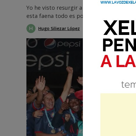
Yo he visto resurgir a través de la historia
esta faena todo es posible, no hay que se
Hugo Siliezar López
18 Mayo 2026 15:56