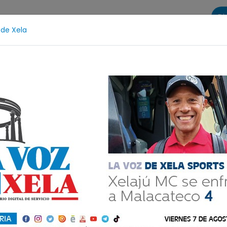
Di
 de Xela
s
La Voz de Xela Sports
Contáctanos
LA VOZ 25
dolescencia
Estafa
Protección Infantil
Incendi
 misión posible: