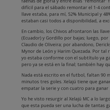
faenas de gloria y entre ellas “remontar” 
difícil para el sábado remontar el 1-4 cont
llave estaba, para mí, 52% Municipal y 48% 
estaban casi todos a disponibilidad, a exc
En cambio, los Chivos afrontaron las llave
(Ecuador) y Gordillo por bajas; luego, por
Claudio de Oliveira; por abandono, Derick
Mynor de León y Harim Quezada. Por tal ra
yo estaba conforme con el subtítulo ya g
pero ya se está en la final; también hay qu
Nada está escrito en el futbol, faltan 90 
minutos tres goles. Xelajú tiene que ganar
empatar la serie y con cuatro para ganar 
Yo he visto resurgir al Xelajú MC a lo larg
que esta pueda ser una lucha de tantas g