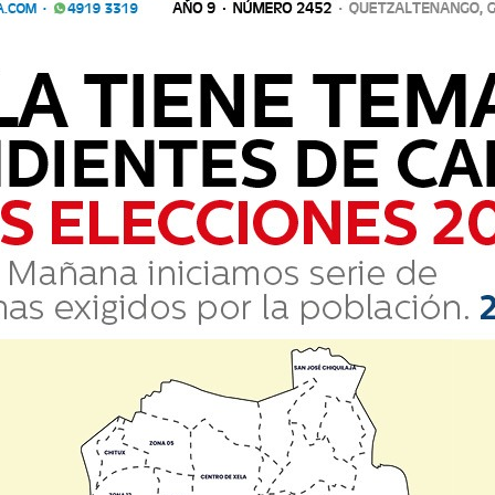
 al Xelaju MC, con el resurgir del ave fénix y en
ntenciar que esto se ha acabado.
Comparte