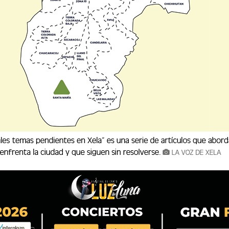
ivos se les cayó en el minuto 70, con la
ntra a partir de esa jugada; fueron tres goles en
ero yo he visto resurgir a través de la historia
x y en esta faena todo es posible. No hay que
utbol, hasta que se pite el último minuto, se
tan 90 minutos y en un estadio que empuja