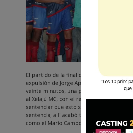
El partido de la final de ida, a los Superch
expulsión de Jorge Aparicio y el gol en co
veinte minutos, una parte para el olvido, p
al Xelajú MC, con el resurgir del ave féni
sentenciar que esto se ha acabado; en el f
sentencia; allí acabó todo. Ahora aún fal
como el Mario Camposeco.