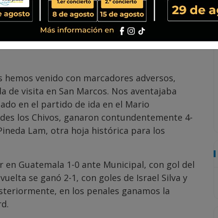
toridad en el Estadio Mateo Flores, aquel
 famoso partido del “fue y no fue gol”.
, el tico que puso a Xelajú MC en lo más alto
s en ese momento imborrable para todos
ales hemos venido con marcadores adversos,
a de visita en San Marcos. Nos aventajaba
do en el partido de ida en el Mario
ndes los Chivos, ganaron contundentemente 4-
ineda Lam, otra hoja histórica para los
r en Guatemala 1-0 ante Municipal, con gol del
vuelta se ganó 2-1, con goles de Israel Silva y
Posteriormente, en los penales ganamos la
d.