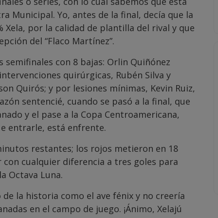
finales o series, con lo cual sabemos que está
ra Municipal. Yo, antes de la final, decía que la
Xela, por la calidad de plantilla del rival y que
epción del “Flaco Martínez”.
s semifinales con 8 bajas: Orlin Quiñónez
 intervenciones quirúrgicas, Rubén Silva y
son Quirós; y por lesiones mínimas, Kevin Ruiz,
zón sentencié, cuando se pasó a la final, que
anado y el pase a la Copa Centroamericana,
e entrarle, está enfrente.
minutos restantes; los rojos metieron en 18
 con cualquier diferencia a tres goles para
la Octava Luna.
o de la historia como el ave fénix y no creería
anadas en el campo de juego. ¡Ánimo, Xelajú