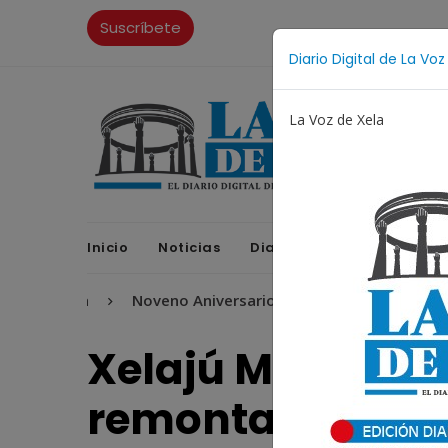
Suscríbete
Diario Digital de La Voz
La Voz de Xela
Inicio
Noticias
Diario Digital
Opinione
ritura
Noveno Aniversario
Fichajes
Niñez y A
Xelajú MC por la
remontar