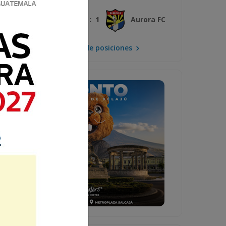
3 : 1
Xelajú MC
Aurora FC
Mira la tabla de posiciones