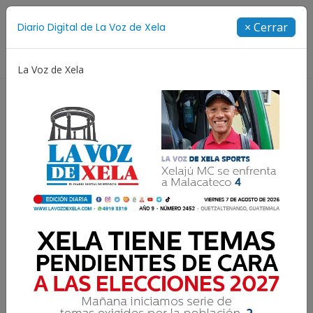
Suscríbete
× Cerrar
Diario Digital de La Voz de Xela
Directorio
La Voz de Xela
niversario
Fichajes
Niñez y Adolescencia
Est
Un regalo para mi padre:
faro de la familia