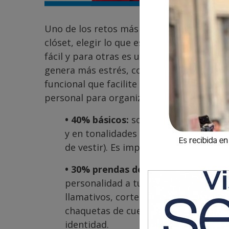
Uno de los retos más grandes en casa y co
clóset, elegir lo que está bien, lo que se 
fácil y para otras es un poco más difícil.
genera más estrés, confusión y desorden
funcional que facilite los días y exprese 
personal para organizar tus prendas y ser
• 40% básicos:
son la base de tus loo
y en tonalidades neutras y lisas (bla
de vestir). Es importante elegir calid
• 30% prendas de acento:
estas son 
personalidad a tus looks. Puedes ag
llamativos, cortes diferentes, alguna
chaquetas de cuero o blusas de seda
identidad.