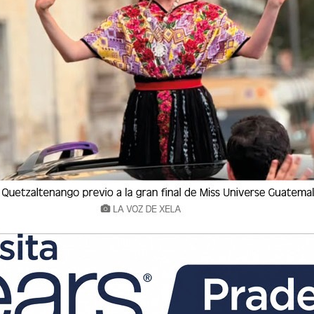
n mis clientas es realizar desintoxicación de
usa y lo que debe desecharse. A algunas les es
 Pero la acumulación de prendas innecesarias
. Sin embargo, sí podemos trabajar un armario
tu personalidad. Existe una regla clave en imagen
 estratégica en las compras.
ks; deben ser atemporales, fáciles de combinar
zer, camisas, jeans, vestidos simples, pantalones
ad sobre cantidad.
las que agregan color, diseño, textura y
regar prendas en estampados, colores
s tendencias como las faldas de encaje,
. Este porcentaje permite que tu imagen tenga