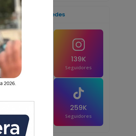
Síguenos en las redes
1M
139K
Seguidores
Seguidores
42.5K
259K
Seguidores
Seguidores