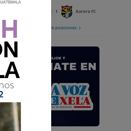
3 : 1
Xelajú MC
Aurora FC
Mira la tabla de posiciones