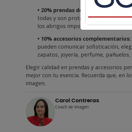
• 20% prendas de impacto:
son las 
todas y son protagonistas cuando las 
los abrigos imponentes, una pieza de
• 10% accesorios complementarios:
pueden comunicar sofisticación, elega
zapatos, joyería, perfume, pañuelos, 
Elegir calidad en prendas y accesorios p
mejor con tu esencia. Recuerda que, en lo
imagen.
Carol Contreras
Coach de Imagen