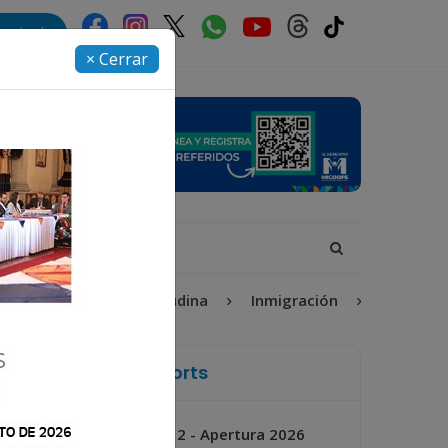
rectorio
× Cerrar
lerta Isabel-Claudina
Inmigración
Torneo Apertura
La Voz de Xela Sports
Jornada 2 - Apertura 2026
Próximo