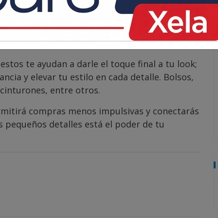
prendas que generan presencia, destacan entre
usas. Aquí pueden estar los vestidos de fiesta,
 diseñador o una prenda en un color vibrante.
estos te ayudan a darle el toque final a tu look;
ncia y elevar tu estilo en cada detalle. Bolsos,
cinturones, entre otros.
ermitirá compras menos impulsivas y conectarás
s pequeños detalles está el poder de tu