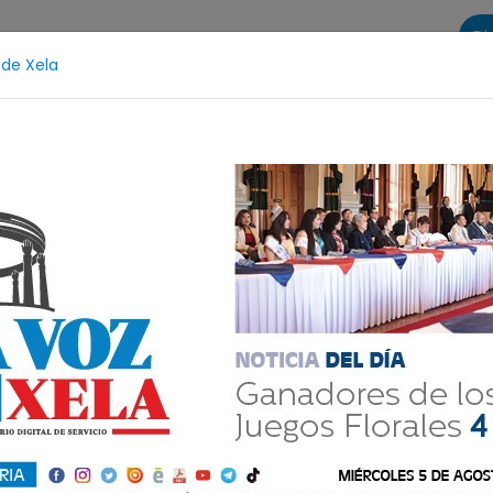
Di
 de Xela
s
La Voz de Xela Sports
Contáctanos
LA VOZ 25
roceso Judicial
Fátima Bosch
Desaparecida
A
onal, ¿cantidad o