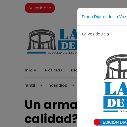
Suscríbete
Diario Digital de La Voz
La Voz de Xela
Inicio
Noticias
Diario Digital
Opinione
 Infantil
Incendios
Festival de Bandas 2026
P
Un armario funci
calidad?