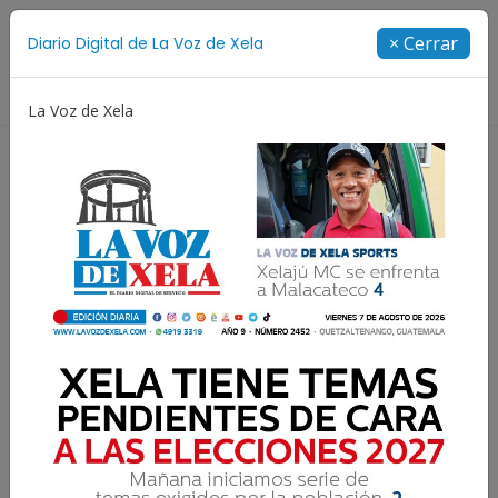
Suscríbete
× Cerrar
Diario Digital de La Voz de Xela
Directorio
La Voz de Xela
Copa Centroamericana
Patzicía
Escritura
Subsidio al combustible
que no se nota