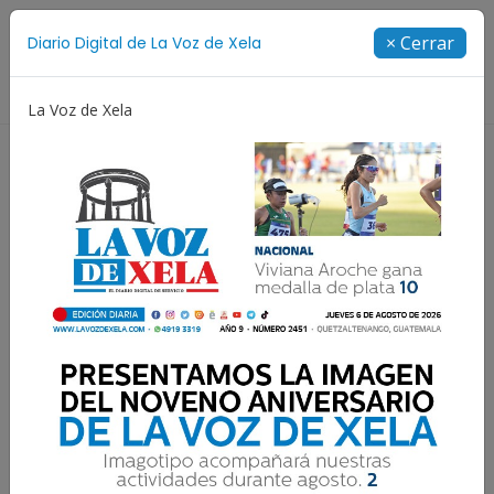
Suscríbete
× Cerrar
Diario Digital de La Voz de Xela
Directorio
La Voz de Xela
Niñez y Adolescencia
Estafa
Protección Infantil
Si Jesús no renunció a la
cruz, ustedes tampoco