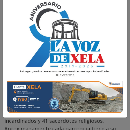
P. Orlando Pérez
11 Abril 2026 07:00
Comparte
“La mies es mucha y los trabajadores pocos”,
(Mt 9, 37-38). La Arquidiócesis de los Altos tiene
38 parroquias y 84 sacerdotes: 43 sacerdotes
incardinados y 41 sacerdotes religiosos.
Aproximadamente cada parroquia tiene a su