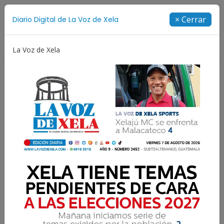
Suscríbete
× Cerrar
Diario Digital de La Voz de Xela
Directorio
La Voz de Xela
Copa Centroamericana
Patzicía
Escritura
¿Por qué creo en la
transparencia del
Mundial?