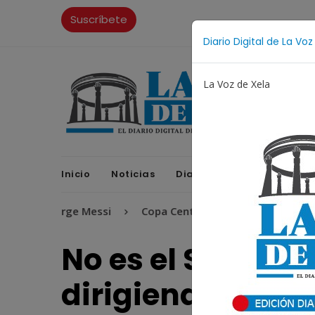
Suscríbete
Diario Digital de La Voz
La Voz de Xela
Inicio
Noticias
Diario Digital
Opinione
Jorge Messi
Copa Centroamericana
Patzicía
No es el STEG, si
dirigiendo el STE