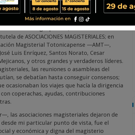
ciaciones magisteriales rechazaron al sindicato
edibilidad.
de los 80 del siglo pasado, los maestros de
a tutela de ASOCIACIONES MAGISTERIALES; en
ciación Magisterial Totonicapense —AMT—,
José Luis Enríquez, Santos Norato, Cesar
Mejicanos, y otros grandes y verdaderos líderes.
gisteriales, las reuniones o asambleas del
scutían, se debatían hasta conseguir consensos;
ue ocasionaban los viajes que hacía la dirigencia
an con coperachas, ayudas, contribuciones
tras.
—, las asociaciones magisteriales dejaron de
, desde mi particular punto de vista, fue el
social y económica y digna del magisterio