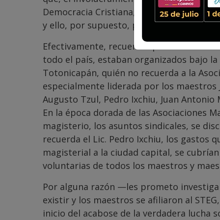
Democracia Cristiana, hizo que varias aso
y ello, por supuesto, perdiera fuerza y cr
Efectivamente, recuerdo que en la década 
todo el país, estaban organizados bajo l
Totonicapán, quién no recuerda a la Aso
especialmente liderada por los maestros 
Augusto Tzul, Pedro Ixchiu, Juan Antonio 
En la época dorada de las Asociaciones Ma
magisterio, los asuntos sindicales, se di
recuerda el Lic. Pedro Ixchiu, los gastos q
magisterial a la ciudad capital, se cubrí
voluntarias de todos los maestros y maes
Por alguna razón —les prometo investigar
existir y los maestros se afiliaron al STEG
inicio del acabose de la verdadera lucha 