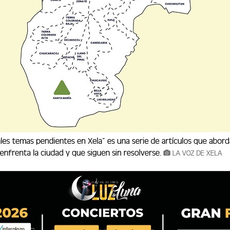
 mejor de los casos, de la inteligencia artificial,
con acontecimiento que sucedieron a lo largo de
ico, todo lo que tenga que ver con la educación
Guatemala, el país de la eterna primavera-.
cación de Guatemala -STEG-, nació a la vida
er secretario general el maestro Víctor Manuel
líticas fue disuelta en 1954, por Carlos
vamente, en 1988, se legalizó mediante el
izados e inscritos en el Ministerio de Trabajo.
rocurar el bienestar económico y social de las
s buena, es de aplaudir, sin embargo, cuando
deshonestas, desleales, con intereses
ses políticos partidistas, la credibilidad se
opio peso. Según los especialistas, concluyen
irigentes como activistas del partido político