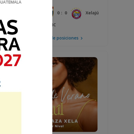
0 : 0
Plaza Amador
Xelajú
MC
Mira la tabla de posiciones