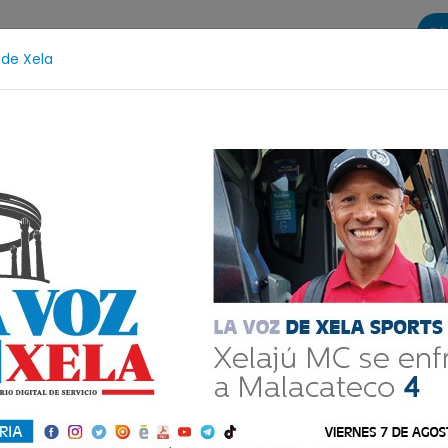
Di
 de Xela
s
La Voz de Xela Sports
Contáctanos
LA VOZ 25
Escritura
Noveno Aniversario
Fichajes
Niñe
 no, los que están
G. Parte I