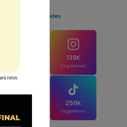
Síguenos en las redes
1M
139K
Seguidores
Seguidores
42.5K
259K
Seguidores
Seguidores