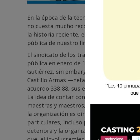
En la época de la tecnología digital o en el
no cuesta mucho recordar o estar al día 
la historia reciente, en este caso específ
pública de nuestro lindo y hermoso país -
El sindicato de los trabajadores de la edu
pública en enero de 1945, siendo su prim
Gutiérrez, sin embargo, por situaciones po
Castillo Armas —nefasto personaje—. Nue
acuerdo 338-88, sus estatutos fueron legal
La idea de contar con un sindicato para p
maestras y maestros, por supuesto que e
la organización es dirigida por personas 
particulares, incluso para favorecer intere
deteriora y la organización cae por su pr
que, el involucramiento de varios de sus d