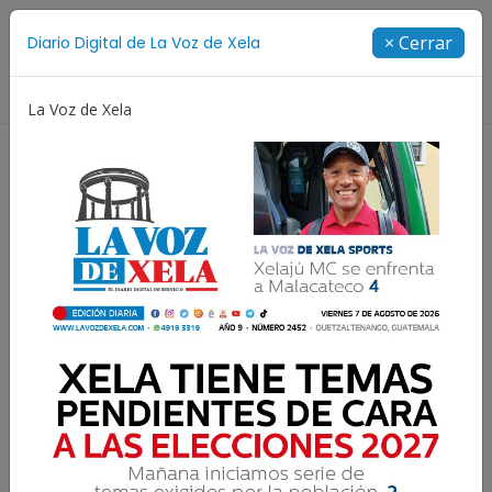
Suscríbete
× Cerrar
Diario Digital de La Voz de Xela
Directorio
La Voz de Xela
Copa Centroamericana
Patzicía
Escritura
La integridad como valor y
cualidad