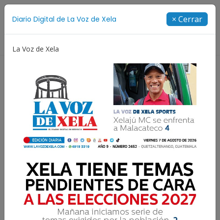
Suscríbete
× Cerrar
Diario Digital de La Voz de Xela
Directorio
La Voz de Xela
Copa Centroamericana
Patzicía
Escritura
La economía de fin de año;
cuidados a tomar en
cuenta