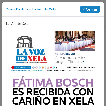
Suscríbete
× Cerrar
Diario Digital de La Voz de Xela
Directorio
La Voz de Xela
Festival de Bandas 2026
Proceso Judicial
Fátima 
Inteligencia emocional
para el médico de hoy