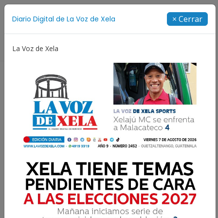
Suscríbete
× Cerrar
Diario Digital de La Voz de Xela
Directorio
La Voz de Xela
 Messi
Copa Centroamericana
Patzicía
Escrit
LOS INFLUYENTES