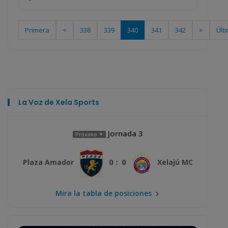
Primera
<
338
339
340
341
342
>
Últ
La Voz de Xela Sports
Jornada 3
Próximo
0 : 0
Plaza Amador
Xelajú MC
Mira la tabla de posiciones