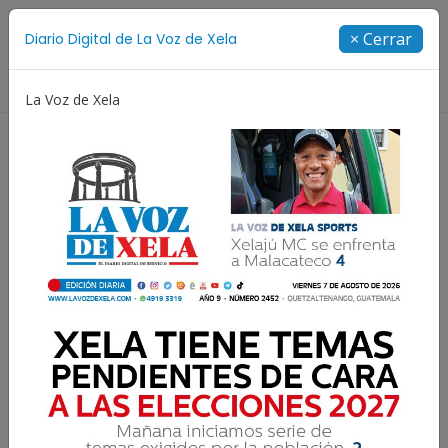
Suscríbete
× Cerrar
Diario Digital de La Voz de Xela
Directorio
La Voz de Xela
Messi
Copa Centroamericana
Patzicía
Escritur
LOS INFLUYENTES