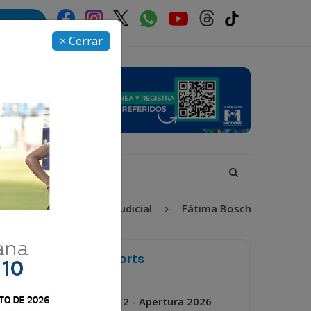
rectorio
× Cerrar
6
Proceso Judicial
Fátima Bosch
Desaparecida
La Voz de Xela Sports
Jornada 2 - Apertura 2026
Próximo