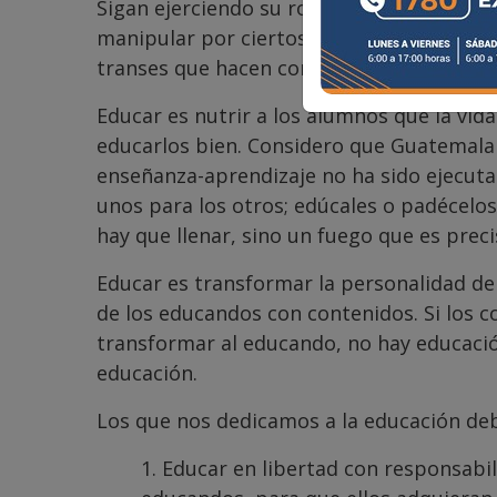
Sigan ejerciendo su rol docente con pasió
manipular por ciertos líderes corruptos, 
transes que hacen con los gobiernos de t
Educar es nutrir a los alumnos que la vid
educarlos bien. Considero que Guatemala
enseñanza-aprendizaje no ha sido ejecuta
unos para los otros; edúcales o padécelos”
hay que llenar, sino un fuego que es prec
Educar es transformar la personalidad del
de los educandos con contenidos. Si los 
transformar al educando, no hay educació
educación.
Los que nos dedicamos a la educación de
1. Educar en libertad con responsabil