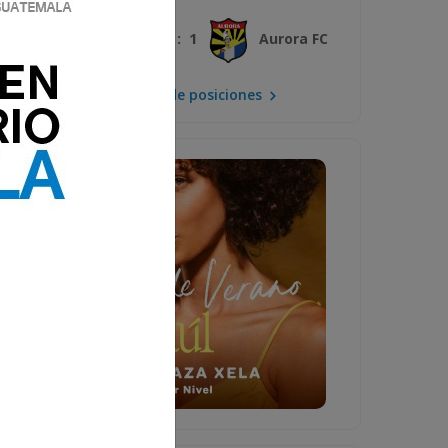
3 : 1
Xelajú MC
Aurora FC
Mira la tabla de posiciones