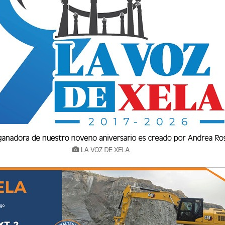
 el Día del Maestro. Es una fecha para recordar
a maestra luchó por el magisterio nacional, y
régimen del presidente Jorge Ubico en 1944.
a, esta fecha está establecida para honrar a
ocencia. Y es feriado oficial. Sin embargo, a lo
 ha tergiversado, pues nunca han hecho falta
los sujetos principales del proceso educativo:
stra, se requiere de vocación. No solo hay
sarios, sino la vocación para educar con amor a
endo su mejor esfuerzo para educar a sus
que la recompensa la tendrán a largo plazo.