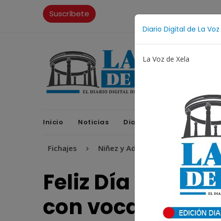
Suscríbete
Diario Digital de La Voz
La Voz de Xela
Inicio
Noticias
Diario Digital
Opinione
Fichajes
Niñez y Adolescencia
Estafa
Pr
Feliz Día del Ma
con vocación