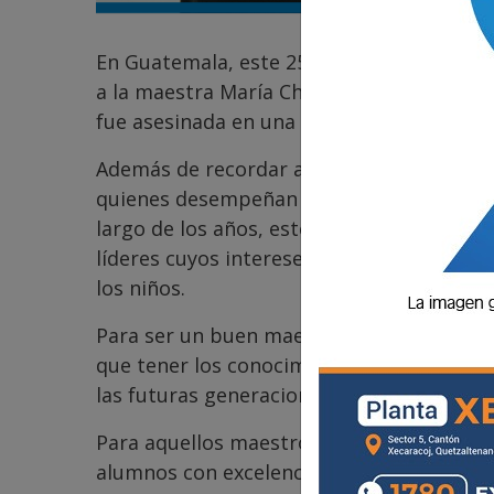
En Guatemala, este 25 de junio se celebra
a la maestra María Chinchilla Recinos. Est
fue asesinada en una protesta contra el 
Además de recordar a la maestra Chinchill
quienes desempeñan este bonito rol de la d
largo de los años, este rol magisterial se
líderes cuyos intereses son otros, menos 
los niños.
Para ser un buen maestro y una buena mae
que tener los conocimientos básicos nece
las futuras generaciones.
Para aquellos maestros que sí están haci
alumnos con excelencia, quiero decirles, 