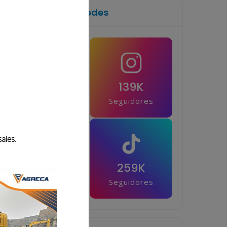
Síguenos en las redes
1M
139K
Seguidores
Seguidores
42.5K
259K
Seguidores
Seguidores