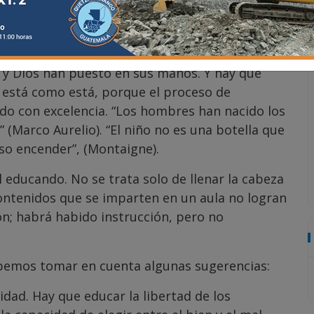
n, dedicación y responsabilidad. No se dejen
que lo único que buscan es beneficiarse de los
urno.
a y Dios han puesto en sus manos. Y hay que
 está como está, porque el proceso de
do con excelencia. “Los hombres han nacido los
 (Marco Aurelio). “El niño no es una botella que
iso encender”, (Montaigne).
 educando. No se trata solo de llenar la cabeza
contenidos que se imparten en un aula no logran
n; habrá habido instrucción, pero no
bemos tomar en cuenta algunas sugerencias:
idad. Hay que educar la libertad de los