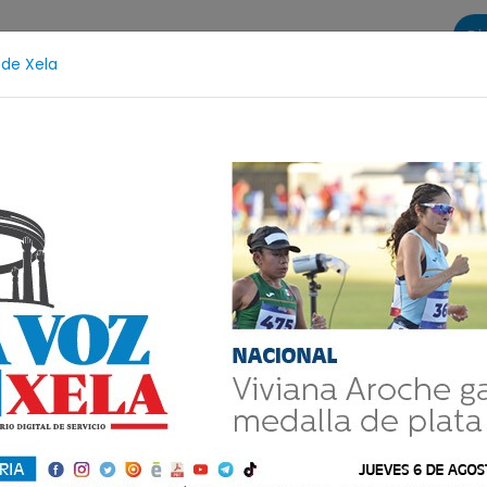
Di
 de Xela
s
La Voz de Xela Sports
Contáctanos
LA VOZ 25
otección Infantil
Incendios
Festival de Bandas 202
estro a los maestros