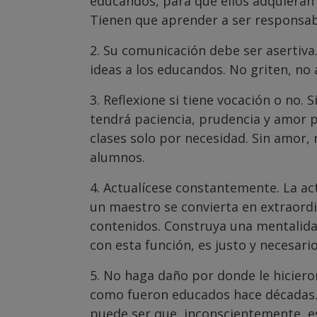
educandos, para que ellos adquieran l
Tienen que aprender a ser responsab
2. Su comunicación debe ser asertiva
ideas a los educandos. No griten, n
3. Reflexione si tiene vocación o no. 
tendrá paciencia, prudencia y amor p
clases solo por necesidad. Sin amor,
alumnos.
4. Actualícese constantemente. La a
un maestro se convierta en extraordi
contenidos. Construya una mentalidad
con esta función, es justo y necesar
5. No haga daño por donde le hicier
como fueron educados hace décadas.
puede ser que, inconscientemente, e