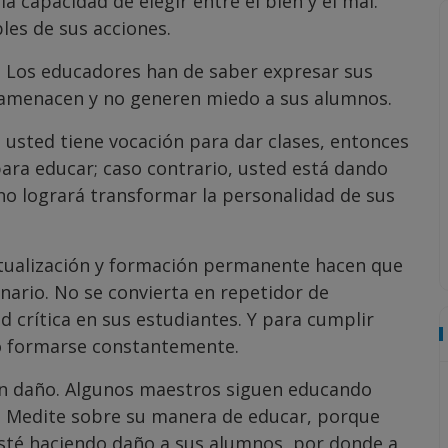
a capacidad de elegir entre el bien y el mal.
les de sus acciones.
. Los educadores han de saber expresar sus
o amenacen y no generen miedo a sus alumnos.
Si usted tiene vocación para dar clases, entonces
ara educar; caso contrario, usted está dando
 no logrará transformar la personalidad de sus
ctualización y formación permanente hacen que
nario. No se convierta en repetidor de
 crítica en sus estudiantes. Y para cumplir
io formarse constantemente.
on daño. Algunos maestros siguen educando
 Medite sobre su manera de educar, porque
sté haciendo daño a sus alumnos, por donde a