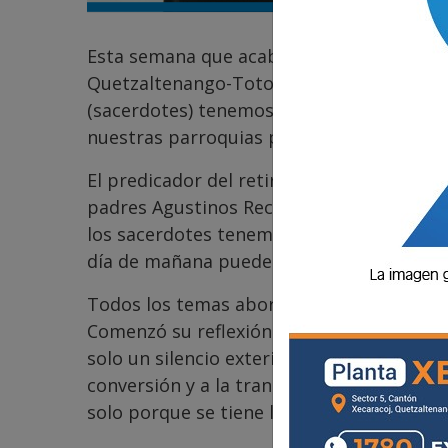
Esta semana que acaba de terminar, el Cle
Quetzaltenango-Totonicapán, tuvo su Reti
(sacerdotes) tenemos la oportunidad de re
nuestras parroquias para encontrarnos c
El predicador del retiro fue Fray Francisc
padres Agustinos Recoletos. Tituló el Reti
los sacerdotes tenemos esa misión: ayuda
día de mañana puede ser mejor que hoy.
Todos los temas abordados giraron en torn
Comenzó su reflexión con el tema del silenc
solo un silencio exterior, sino sobre todo 
conversión y a la transformación persona
solo porque se tiene lengua. Son conversac