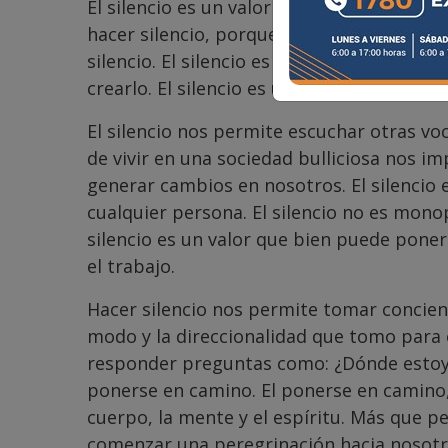
El silencio es un valor que protege el fut
hacer silencio, porque nos permite oír otra
silencio. El silencio es un camino de liberta
crearlo. El silencio es un protector del fue
El silencio nos permite escuchar otras vo
de vivir en una sociedad bulliciosa nos i
generar cambios en nosotros. El silencio es
cualquier persona. El silencio no es mono
silencio es un valor que bien puede poners
el trabajo.
Hacer silencio nos permite tomar concienci
modo y la direccionalidad que tomo para e
responder preguntas como: ¿Dónde estoy?
ponerse en camino. El ponerse en camino, 
cuerpo, la mente y el espíritu. Más que 
comenzar una peregrinación hacia nosotr