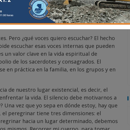
uro interior y enseña a hablar. Es importante
s voces. El silencio es alegre. Dios habla en el
d. El silencio no existe. El silencio hay que
go interior. El silencio es volver al corazón.
ces. Pero ¿qué voces quiero escuchar? El hecho
mpide escuchar esas voces internas que pueden
 un valor clave en la vida espiritual de
polio de los sacerdotes y consagrados. El
e en práctica en la familia, en los grupos y en
a de nuestro lugar existencial, es decir, el
nfrentar la vida. El silencio debe motivarnos a
 Una vez que yo sepa en dónde estoy, hay que
el peregrinar tiene tres dimensiones: el
peregrinar hacia un lugar determinado, debemos
os mismos. Recorrer mi cuerpo, para tomar