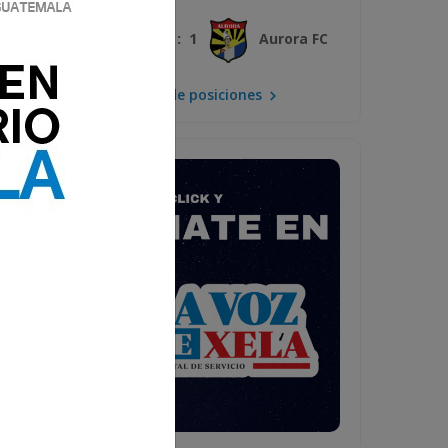
3 : 1
Xelajú MC
Aurora FC
Mira la tabla de posiciones