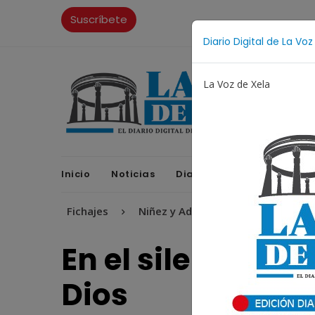
Suscríbete
Diario Digital de La Voz
La Voz de Xela
Inicio
Noticias
Diario Digital
Opinione
o
Fichajes
Niñez y Adolescencia
Estafa
P
En el silencio m
Dios