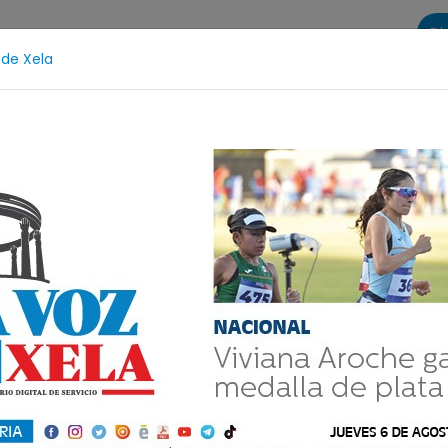
Di
 de Xela
s
La Voz de Xela Sports
Contáctanos
LA VOZ 25
rotección Infantil
Incendios
Festival de Bandas 20
e encuentro con