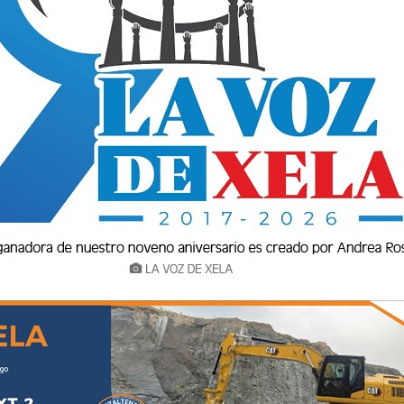
ro de la Arquidiócesis de los Altos
ro Anual. Una vez al año, los padres
tirarnos a un lugar apartado y lejano a
on nosotros mismos y con Dios.
o Javier Monroy, perteneciente a la orden de los
ro: “peregrinos de la esperanza”. Y de hecho,
r a la gente a que tenga esperanza en que el
o al “yo” personal y mi relación con los otros.
io. Se nos hacía énfasis en “crear silencio”, no
crear un silencio interior, que nos moviera a la
l. Vivimos en una sociedad en donde se habla
iones sin contenido, superficiales y vacías.