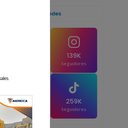
Síguenos en las redes
1M
139K
Seguidores
Seguidores
42.5K
259K
Seguidores
Seguidores