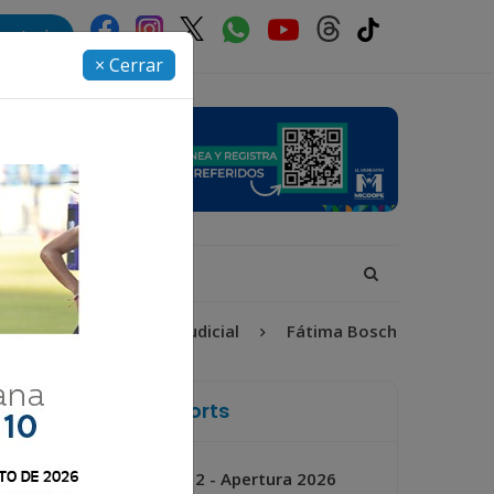
rectorio
× Cerrar
26
Proceso Judicial
Fátima Bosch
Desaparecid
La Voz de Xela Sports
Jornada 2 - Apertura 2026
Próximo