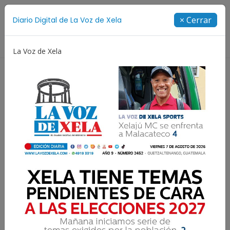
Suscríbete
× Cerrar
Diario Digital de La Voz de Xela
Directorio
La Voz de Xela
a
Escritura
Noveno Aniversario
Fichajes
Elija estar siempre alegre
P. Orlando Pérez
13 Diciembre 2025 17:20