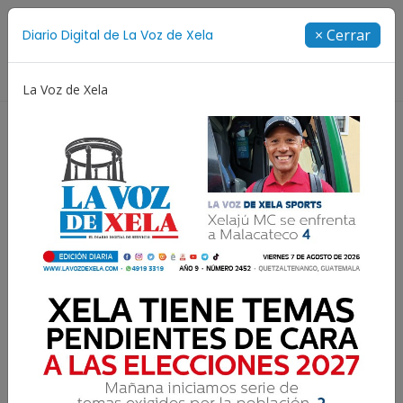
Suscríbete
× Cerrar
Diario Digital de La Voz de Xela
Directorio
La Voz de Xela
Copa Centroamericana
Patzicía
Escritura
El precio de no educar
sexualmente a nuestros
adolescentes