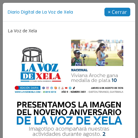
Suscríbete
× Cerrar
Diario Digital de La Voz de Xela
Directorio
La Voz de Xela
Niñez y Adolescencia
Estafa
Protección Infanti
El Espíritu Santo abre
fronteras