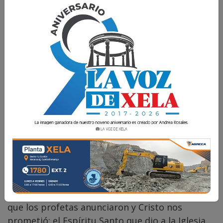
P. Orlando Pérez
30 Mayo 2026 07:00
Comparte
Con la solemnidad de Pentecostés termina el
tiempo pascual. El Señor Jesús nos envía desde
el Padre el don de su Espíritu: el Espíritu Santo
que los profetas anunciaron y Cristo nos
prometió; el Espíritu Santo que dio a la Iglesia