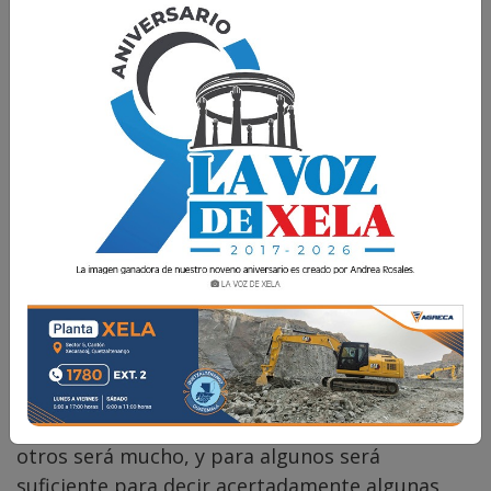
Carol Contreras
27 Abril 2026 17:00
Comparte
Hay una conversación interna que sucede
durante el tiempo que nos observamos frente
al espejo; 30 segundos parece muy poco, para
otros será mucho, y para algunos será
suficiente para decir acertadamente algunas