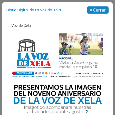
Suscríbete
× Cerrar
Diario Digital de La Voz de Xela
Directorio
La Voz de Xela
Niñez y Adolescencia
Estafa
Protección Infantil
30 segundos frente al
espejo