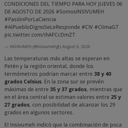
CONDICIONES DEL TIEMPO PARA HOY JUEVES 06
DE AGOSTO DE 2026
#SomosINSIVUMEH
#PasiónPorLaCiencia
#AlPuebloDignoSeLeResponde
#CIV
#ClimaGT
pic.twitter.com/ihAFCcDmZT
— INSIVUMEH (@insivumehgt)
August 6, 2026
Las temperaturas más altas se esperan en
Petén y la región oriental, donde los
termómetros podrían marcar entre
38 y 40
grados Celsius
. En la zona sur se prevén
máximas de entre
35 y 37 grados
, mientras que
en el área central se estiman valores entre
25 y
27 grados
, con posibilidad de alcanzar los 29
grados en algunos sectores.
El Insivumeh indicó que la combinación de poca