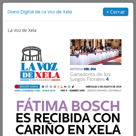
Suscríbete
× Cerrar
Diario Digital de La Voz de Xela
Directorio
La Voz de Xela
otección Infantil
Incendios
Festival de Bandas 202
Torres de Alta Vista se
lanza esta noche en
Quetzaltenango