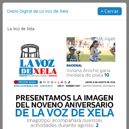
Suscríbete
× Cerrar
Diario Digital de La Voz de Xela
Directorio
La Voz de Xela
niversario
Fichajes
Niñez y Adolescencia
Est
Suman 185,000
estudiantes inscritos en el
departamento