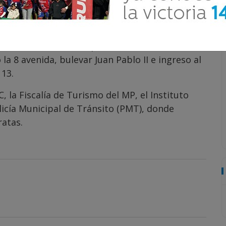
bMa
25
ala, se desarrollan operativos
la 8 avenida, bulevar Juan Pablo II e ingreso al
 13.
 la Fiscalía de Turismo del MP, el Instituto
licía Municipal de Tránsito (PMT), donde
ratas.