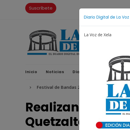
Suscríbete
Diario Digital de La Voz
La Voz de Xela
Inicio
Noticias
Diario Digital
Opinione
os
Festival de Bandas 2026
Proceso Judicial
F
Realizan operati
Quetzaltenango 