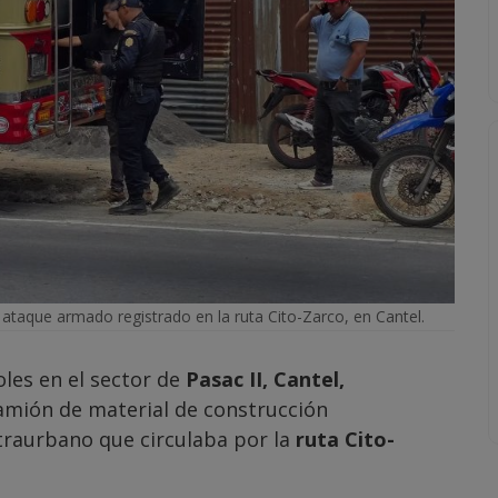
ataque armado registrado en la ruta Cito-Zarco, en Cantel.
les en el sector de
Pasac II, Cantel,
camión de material de construcción
raurbano que circulaba por la
ruta Cito-