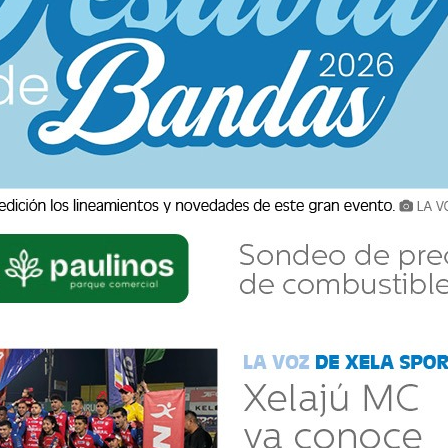
zaltenango.
ivos y brindar mayor seguridad a la ciudadanía,
 de las comisarías 41 de Quetzaltenango y 42 de
erio Público (MP), ejecutan operativos en 18
 ya se han identificado a más de 180 personas
demás, los operativos se extienden a las zonas
izadas de la PNC y fiscales.
ón con unidades especializadas de la PNC y
 las zonas 1, 2, 3 y 7 de Quetzaltenango.