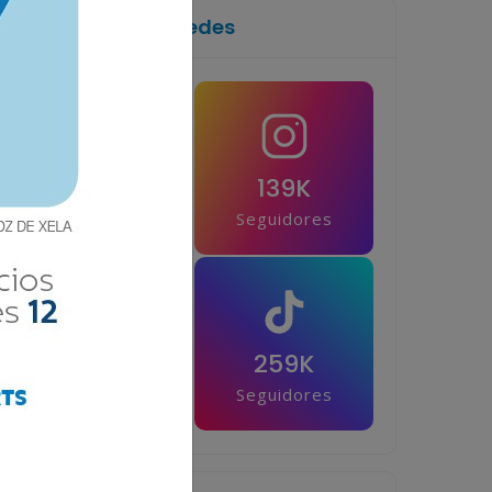
Síguenos en las redes
1M
139K
Seguidores
Seguidores
42.5K
259K
Seguidores
Seguidores