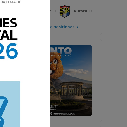
3 : 1
Xelajú MC
Aurora FC
Mira la tabla de posiciones