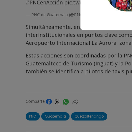
#PNCenAcción
pic.twitter.com/qO5fnZw
— PNC de Guatemala (@PNCdeGuatemala)
July 23, 20
Simultáneamente, en la Ciudad de Guatem
interinstitucionales en puntos clave como 
Aeropuerto Internacional La Aurora, zona
Estas acciones son coordinadas por la PNC,
Guatemalteco de Turismo (Inguat) y la Po
también se identifica a pilotos de taxis pi
Comparte
PNC
Guatemala
Quetzaltenango