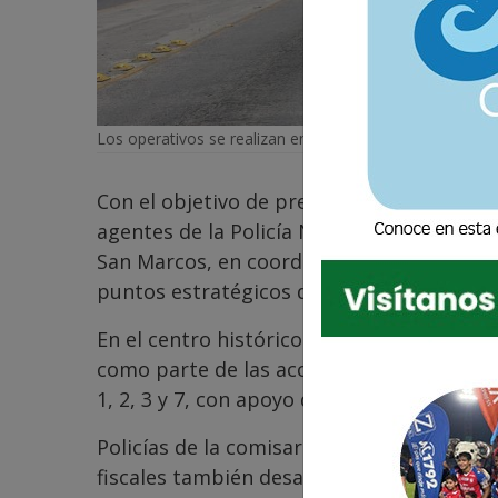
Los operativos se realizan en diferentes zonas de Quet
Con el objetivo de prevenir hechos delict
agentes de la Policía Nacional Civil (PNC)
San Marcos, en coordinación con el Minist
puntos estratégicos de la ciudad altense.
En el centro histórico de Quetzaltenango
como parte de las acciones preventivas. A
1, 2, 3 y 7, con apoyo de unidades especial
Policías de la comisaría 41 en coordinaci
fiscales también desarrollan operativos en