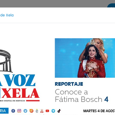
Di
 de Xela
s
La Voz de Xela Sports
Contáctanos
LA VOZ 25
átima Bosch
Desaparecida
Alerta Isabel-Claudina
vos en
para prevenir