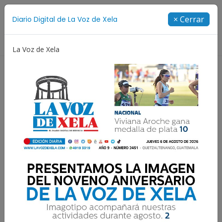
Suscríbete
× Cerrar
Diario Digital de La Voz de Xela
Directorio
La Voz de Xela
Niñez y Adolescencia
Estafa
Protección Infantil
PNC destruye plantación
de marihuana valorada
en más de Q2 millones