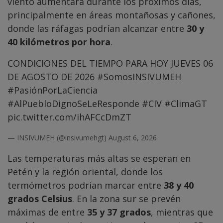
viento aumentará durante los próximos días,
principalmente en áreas montañosas y cañones,
donde las ráfagas podrían alcanzar entre
30 y
40 kilómetros por hora
.
CONDICIONES DEL TIEMPO PARA HOY JUEVES 06
DE AGOSTO DE 2026
#SomosINSIVUMEH
#PasiónPorLaCiencia
#AlPuebloDignoSeLeResponde
#CIV
#ClimaGT
pic.twitter.com/ihAFCcDmZT
— INSIVUMEH (@insivumehgt)
August 6, 2026
Las temperaturas más altas se esperan en
Petén y la región oriental, donde los
termómetros podrían marcar entre
38 y 40
grados Celsius
. En la zona sur se prevén
máximas de entre
35 y 37 grados
, mientras que