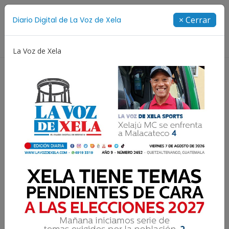
Suscríbete
× Cerrar
Diario Digital de La Voz de Xela
Directorio
La Voz de Xela
ersario
Fichajes
Niñez y Adolescencia
Estafa
Piloto detenido por
trasladar a 14 migrantes
irregulares